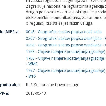
Hrvatska regulatorna agencija za mrežne dje
Zagrebu je nacionalna regulatorna agencija z
drugih poslova u okviru djelokruga i mjero
elektroničkim komunikacijama, Zakonom o 
o regulaciji tržišta željezničkih usluga.
aka NIPP-a
:
0045
-
Geografski sustav popisa odašiljača
0207
-
Geografski sustav popisa odašiljača 
0208
-
Geografski sustav popisa odašiljača -
1765
-
Objave namjere postavljanja (gradnje) 
1766
-
Objave namjere postavljanja (gradnje) 
- WMS
1767
-
Objave namjere postavljanja (gradnje) 
- WFS
h podataka
:
III 6 Komunalne i javne usluge
PP-a
:
2013-05-18