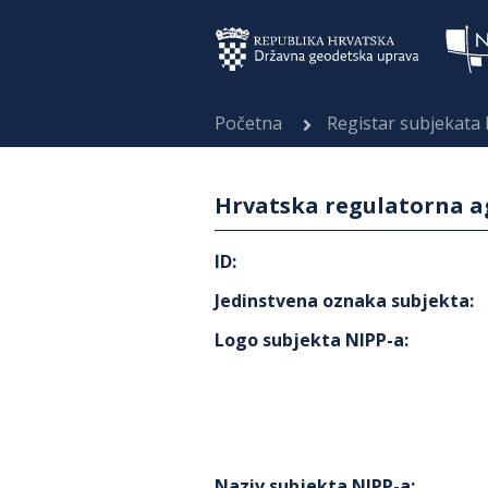
Početna
Registar subjekata
Hrvatska regulatorna a
ID
:
Jedinstvena oznaka subjekta
:
Logo subjekta NIPP-a
:
Naziv subjekta NIPP-a
: