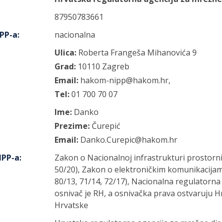
87950783661
IPP-a
:
nacionalna
Ulica:
Roberta Frangeša Mihanovića
9
Grad:
10110
Zagreb
Email:
hakom-nipp@hakom.hr,
Tel:
01 700 70 07
Ime:
Danko
Prezime:
Čurepić
Email:
Danko.Curepic@hakom.hr
IPP-a
:
Zakon o Nacionalnoj infrastrukturi prostorn
50/20), Zakon o elektroničkim komunikacijam
80/13, 71/14, 72/17), Nacionalna regulatorna 
osnivač je RH, a osnivačka prava ostvaruju H
Hrvatske