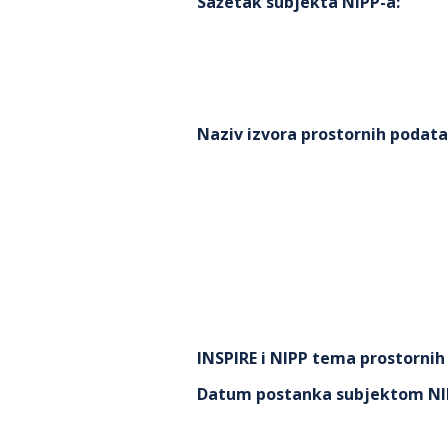
Sažetak subjekta NIPP-a
:
Naziv izvora prostornih podat
INSPIRE i NIPP tema prostorni
Datum postanka subjektom NI