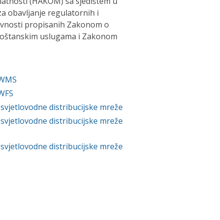
latnosti (HAKOM) sa sjedištem u
a obavljanje regulatornih i
davnosti propisanih Zakonom o
poštanskim uslugama i Zakonom
- WMS
 WFS
svjetlovodne distribucijske mreže
svjetlovodne distribucijske mreže
svjetlovodne distribucijske mreže