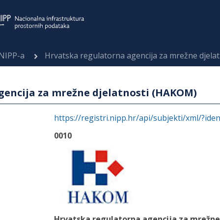
 NIPP-a
Hrvatska regulatorna agencija za mrežne djela
gencija za mrežne djelatnosti (HAKOM)
https://registri.nipp.hr/api/subjekti/xml/?ide
0010
Hrvatska regulatorna agencija za mrežne