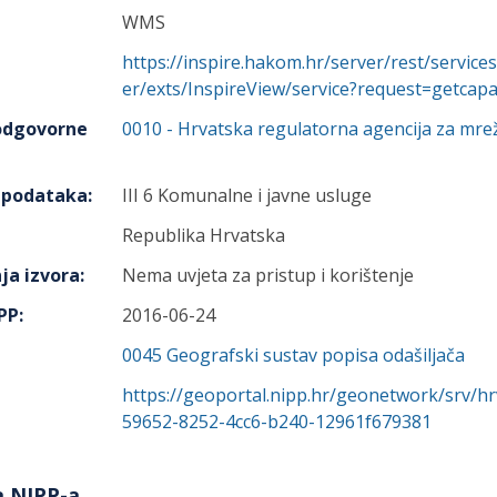
WMS
https://inspire.hakom.hr/server/rest/serv
er/exts/InspireView/service?request=getcapa
 odgovorne
0010
-
Hrvatska regulatorna agencija za mre
h podataka
:
III 6 Komunalne i javne usluge
Republika Hrvatska
ja izvora
:
Nema uvjeta za pristup i korištenje
IPP
:
2016-06-24
0045
Geografski sustav popisa odašiljača
https://geoportal.nipp.hr/geonetwork/srv/h
59652-8252-4cc6-b240-12961f679381
a NIPP-a