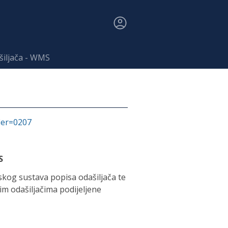
šiljača - WMS
fier=0207
S
skog sustava popisa odašiljača te
im odašiljačima podijeljene