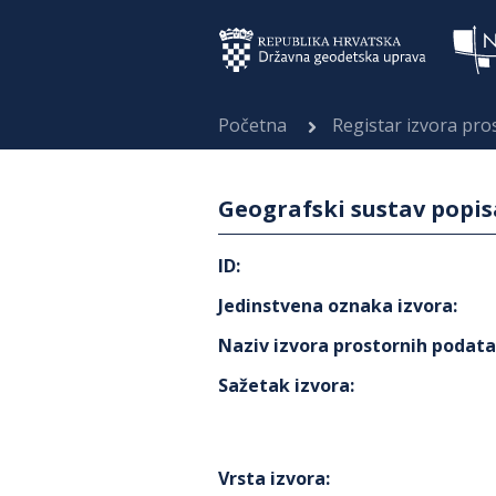
Početna
Registar izvora pr
Geografski sustav popis
ID
:
Jedinstvena oznaka izvora
:
Naziv izvora prostornih podat
Sažetak izvora
:
Vrsta izvora
: