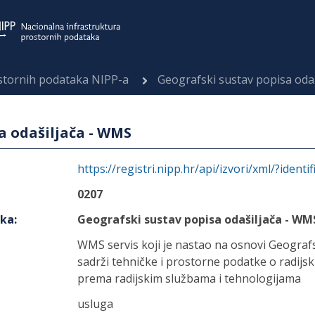
ostornih podataka NIPP-a
Geografski sustav popisa oda
a odašiljača - WMS
https://registri.nipp.hr/api/izvori/xml/?identi
0207
aka
:
Geografski sustav popisa odašiljača - WM
WMS servis koji je nastao na osnovi Geograf
sadrži tehničke i prostorne podatke o radijsk
prema radijskim službama i tehnologijama
usluga