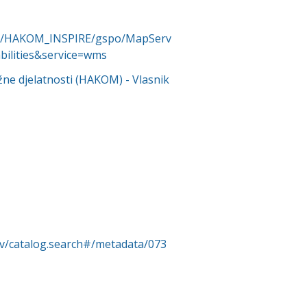
ices/HAKOM_INSPIRE/gspo/MapServ
bilities&service=wms
žne djelatnosti (HAKOM)
- Vlasnik
rv/catalog.search#/metadata/073