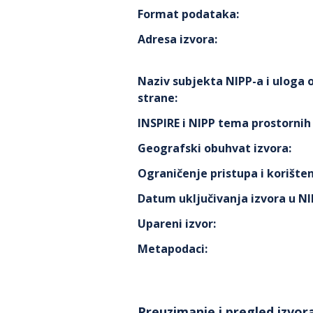
Format podataka
:
Adresa izvora
:
Naziv subjekta NIPP-a i uloga
strane
:
INSPIRE i NIPP tema prostorni
Geografski obuhvat izvora
:
Ograničenje pristupa i korišten
Datum uključivanja izvora u N
Upareni izvor
:
Metapodaci
:
Preuzimanje i pregled izvor