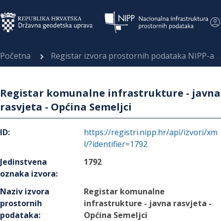
Početna
Registar izvora prostornih podataka NIPP-a
Registar komunalne infrastrukture - javna
rasvjeta - Općina Semeljci
ID
:
https://registri.nipp.hr/api/izvori/xm
l/?identifier=1792
Jedinstvena
1792
oznaka izvora
:
Naziv izvora
Registar komunalne
prostornih
infrastrukture - javna rasvjeta -
podataka
:
Općina Semeljci