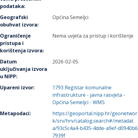
podataka
:
Geografski
Općina Semeljci
obuhvat izvora
:
Ograničenje
Nema uvjeta za pristup i korištenje
pristupa i
korištenja izvora
:
Datum
2026-02-05
uključivanja izvora
u NIPP
:
Upareni izvor
:
1793
Registar komunalne
infrastrukture - javna rasvjeta -
Općina Semeljci - WMS
Metapodaci
:
https://geoportal.nipp.hr/geonetwor
k/srv/hrv/catalog.search#/metadat
a/93c5c4a4-b435-4dde-a9ef-d0940b6
7939f