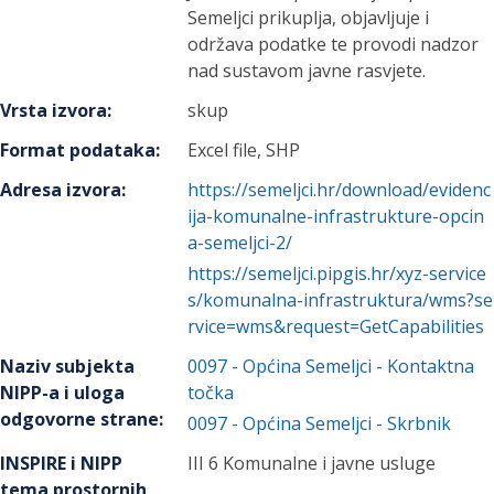
Semeljci prikuplja, objavljuje i
održava podatke te provodi nadzor
nad sustavom javne rasvjete.
Vrsta izvora
:
skup
Format podataka
:
Excel file, SHP
Adresa izvora
:
https://semeljci.hr/download/evidenc
ija-komunalne-infrastrukture-opcin
a-semeljci-2/
https://semeljci.pipgis.hr/xyz-service
s/komunalna-infrastruktura/wms?se
rvice=wms&request=GetCapabilities
Naziv subjekta
0097
-
Općina Semeljci
- Kontaktna
NIPP-a i uloga
točka
odgovorne strane
:
0097
-
Općina Semeljci
- Skrbnik
INSPIRE i NIPP
III 6 Komunalne i javne usluge
tema prostornih