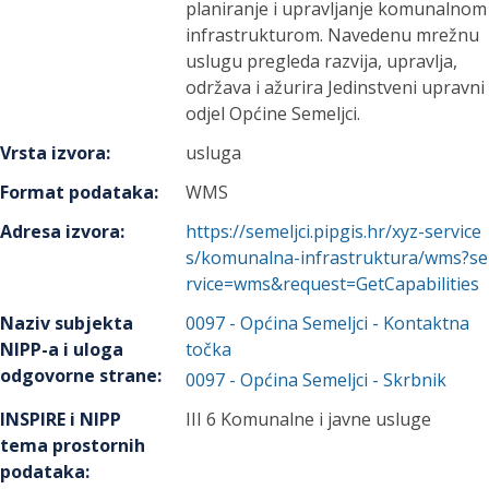
planiranje i upravljanje komunalnom
infrastrukturom. Navedenu mrežnu
uslugu pregleda razvija, upravlja,
održava i ažurira Jedinstveni upravni
odjel Općine Semeljci.
Vrsta izvora
:
usluga
Format podataka
:
WMS
Adresa izvora
:
https://semeljci.pipgis.hr/xyz-service
s/komunalna-infrastruktura/wms?se
rvice=wms&request=GetCapabilities
Naziv subjekta
0097
-
Općina Semeljci
- Kontaktna
NIPP-a i uloga
točka
odgovorne strane
:
0097
-
Općina Semeljci
- Skrbnik
INSPIRE i NIPP
III 6 Komunalne i javne usluge
tema prostornih
podataka
: