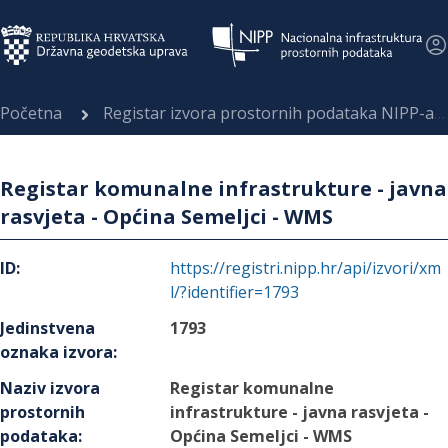
Početna
Registar izvora prostornih podataka NIPP-a
Registar komunalne infrastrukture - javna
rasvjeta - Općina Semeljci - WMS
ID
:
https://registri.nipp.hr/api/izvori/xm
l/?identifier=1793
Jedinstvena
1793
oznaka izvora
:
Naziv izvora
Registar komunalne
prostornih
infrastrukture - javna rasvjeta -
podataka
:
Općina Semeljci - WMS