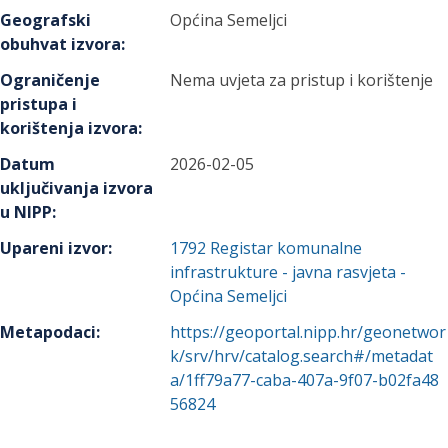
Geografski
Općina Semeljci
obuhvat izvora
:
Ograničenje
Nema uvjeta za pristup i korištenje
pristupa i
korištenja izvora
:
Datum
2026-02-05
uključivanja izvora
u NIPP
:
Upareni izvor
:
1792
Registar komunalne
infrastrukture - javna rasvjeta -
Općina Semeljci
Metapodaci
:
https://geoportal.nipp.hr/geonetwor
k/srv/hrv/catalog.search#/metadat
a/1ff79a77-caba-407a-9f07-b02fa48
56824