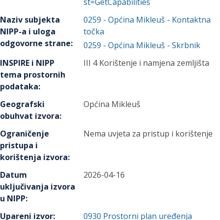
st=GetCapabilities
Naziv subjekta
0259
-
Općina Mikleuš
- Kontaktna
NIPP-a i uloga
točka
odgovorne strane
:
0259
-
Općina Mikleuš
- Skrbnik
INSPIRE i NIPP
III 4 Korištenje i namjena zemljišta
tema prostornih
podataka
:
Geografski
Općina Mikleuš
obuhvat izvora
:
Ograničenje
Nema uvjeta za pristup i korištenje
pristupa i
korištenja izvora
:
Datum
2026-04-16
uključivanja izvora
u NIPP
:
Upareni izvor
:
0930
Prostorni plan uređenja