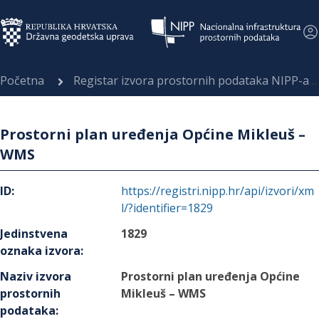
Početna
Registar izvora prostornih podataka NIPP-a
Prostorni plan uređenja Općine Mikleuš –
WMS
ID
:
https://registri.nipp.hr/api/izvori/xm
l/?identifier=1829
Jedinstvena
1829
oznaka izvora
:
Naziv izvora
Prostorni plan uređenja Općine
prostornih
Mikleuš – WMS
podataka
: