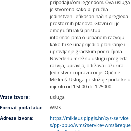
pripadajućom legendom. Ova usluga
je stvorena kako bi pružila
jedinstven i efikasan način pregleda
prostornih planova. Glavni cilj je
omogućiti lakši pristup
informacijama o urbanom razvoju
kako bi se unaprijedilo planiranje i
upravljanje gradskim područjima.
Navedenu mrežnu uslugu pregleda,
razvija, upravlja, održava i ažurira
Jedinstveni upravni odjel Općine
Mikleuš. Usluga poslužuje podatke u
mjerilu od 1:5000 do 1:25000.
Vrsta izvora
:
usluga
Format podataka
:
WMS
Adresa izvora
:
https://mikleus.pipgis.hr/xyz-service
s/pp-ppuo/wms?service=wms&reque