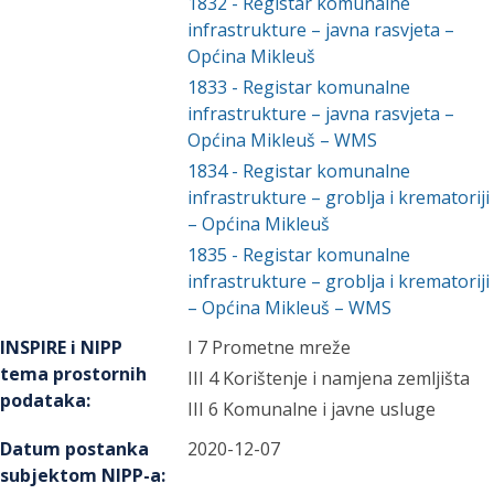
1832
-
Registar komunalne
infrastrukture – javna rasvjeta –
Općina Mikleuš
1833
-
Registar komunalne
infrastrukture – javna rasvjeta –
Općina Mikleuš – WMS
1834
-
Registar komunalne
infrastrukture – groblja i krematoriji
– Općina Mikleuš
1835
-
Registar komunalne
infrastrukture – groblja i krematoriji
– Općina Mikleuš – WMS
INSPIRE i NIPP
I 7 Prometne mreže
tema prostornih
III 4 Korištenje i namjena zemljišta
podataka
:
III 6 Komunalne i javne usluge
Datum postanka
2020-12-07
subjektom NIPP-a
: