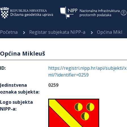
Početna
Registar subjekata NIPP-a
Općina Mikleuš
Općina Mikleuš
ID
:
https://registri.nipp.hr/api/subjekti/x
ml/?identifier=0259
Jedinstvena
0259
oznaka subjekta
:
Logo subjekta
NIPP-a
: