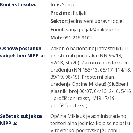
Kontakt osoba
:
Ime:
Sanja
Prezime:
Poljak
Sektor:
Jedinstveni upravni odjel
Email:
sanja.poljak@mikleus.hr
Mob:
091 216 3101
Osnova postanka
Zakon o nacionalnoj infrastrukturi
subjektom NIPP-a
:
prostornih podataka (NN 56/13,
52/18, 50/20), Zakon o prostornom
uređenju (NN 153/13, 65/17, 114/18,
39/19, 98/19), Prostorni plan
uređenja Općine Mikleuš (Službeni
glasnik, broj 06/07, 04/13, 2/16, 5/16
- pročišćeni tekst, 1/19 i 7/19 -
pročišćeni tekst).
Sažetak subjekta
Općina Mikleuš je administrativno
NIPP-a
:
teritorijalna jedinica koja se nalazi u
Virovitičko-podravskoj županiji.