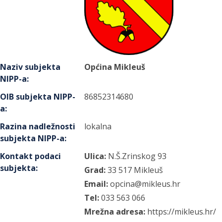
Naziv subjekta
Općina Mikleuš
NIPP-a
:
OIB subjekta NIPP-
86852314680
a
:
Razina nadležnosti
lokalna
subjekta NIPP-a
:
Kontakt podaci
Ulica:
N.Š.Zrinskog
93
subjekta
:
Grad:
33 517
Mikleuš
Email:
opcina@mikleus.hr
Tel:
033 563 066
Mrežna adresa:
https://mikleus.hr/