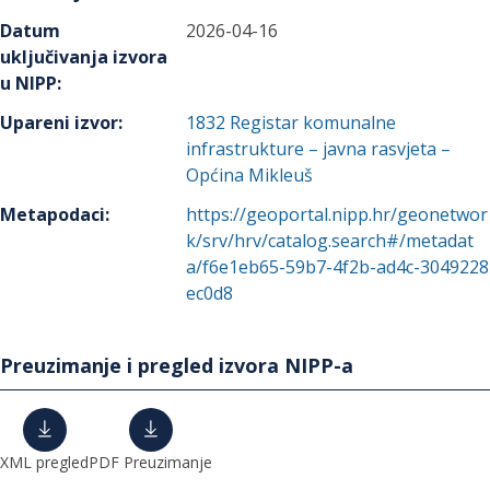
Datum
2026-04-16
uključivanja izvora
u NIPP
:
Upareni izvor
:
1832
Registar komunalne
infrastrukture – javna rasvjeta –
Općina Mikleuš
Metapodaci
:
https://geoportal.nipp.hr/geonetwor
k/srv/hrv/catalog.search#/metadat
a/f6e1eb65-59b7-4f2b-ad4c-3049228
ec0d8
Preuzimanje i pregled izvora NIPP-a
XML pregled
PDF Preuzimanje