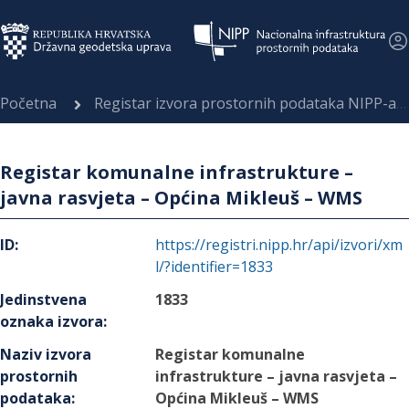
Početna
Registar izvora prostornih podataka NIPP-a
Registar komunalne infrastrukture –
javna rasvjeta – Općina Mikleuš – WMS
ID
:
https://registri.nipp.hr/api/izvori/xm
l/?identifier=1833
Jedinstvena
1833
oznaka izvora
:
Naziv izvora
Registar komunalne
prostornih
infrastrukture – javna rasvjeta –
podataka
:
Općina Mikleuš – WMS