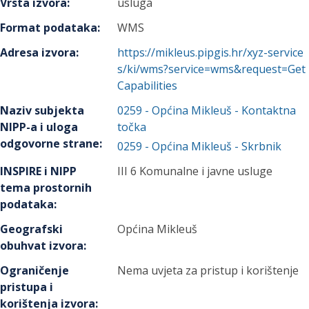
Vrsta izvora
:
usluga
Format podataka
:
WMS
Adresa izvora
:
https://mikleus.pipgis.hr/xyz-service
s/ki/wms?service=wms&request=Get
Capabilities
Naziv subjekta
0259
-
Općina Mikleuš
- Kontaktna
NIPP-a i uloga
točka
odgovorne strane
:
0259
-
Općina Mikleuš
- Skrbnik
INSPIRE i NIPP
III 6 Komunalne i javne usluge
tema prostornih
podataka
:
Geografski
Općina Mikleuš
obuhvat izvora
:
Ograničenje
Nema uvjeta za pristup i korištenje
pristupa i
korištenja izvora
: