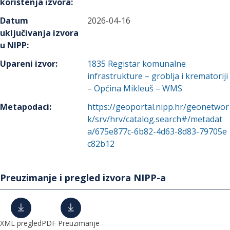
korištenja izvora
:
Datum
2026-04-16
uključivanja izvora
u NIPP
:
Upareni izvor
:
1835
Registar komunalne
infrastrukture – groblja i krematoriji
– Općina Mikleuš – WMS
Metapodaci
:
https://geoportal.nipp.hr/geonetwor
k/srv/hrv/catalog.search#/metadat
a/675e877c-6b82-4d63-8d83-79705e
c82b12
Preuzimanje i pregled izvora NIPP-a
XML pregled
PDF Preuzimanje