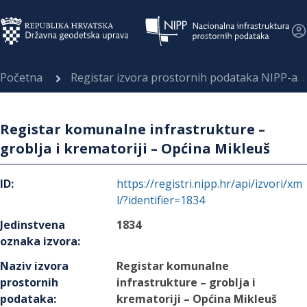
Početna
Registar izvora prostornih podataka NIPP-a
Registar komunalne infrastrukture –
groblja i krematoriji – Općina Mikleuš
ID
:
https://registri.nipp.hr/api/izvori/xm
l/?identifier=1834
Jedinstvena
1834
oznaka izvora
:
Naziv izvora
Registar komunalne
prostornih
infrastrukture – groblja i
podataka
:
krematoriji – Općina Mikleuš