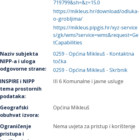
719799&sh=&z=15.0
https://mikleus.hr/download/odluka-
o-grobljima/
https://mikleus.pipgis.hr/xyz-service
s/gk/wms?service=wms&request=Ge
tCapabilities
Naziv subjekta
0259
-
Općina Mikleuš
- Kontaktna
NIPP-a i uloga
točka
odgovorne strane
:
0259
-
Općina Mikleuš
- Skrbnik
INSPIRE i NIPP
III 6 Komunalne i javne usluge
tema prostornih
podataka
:
Geografski
Općina Mikleuš
obuhvat izvora
:
Ograničenje
Nema uvjeta za pristup i korištenje
pristupa i