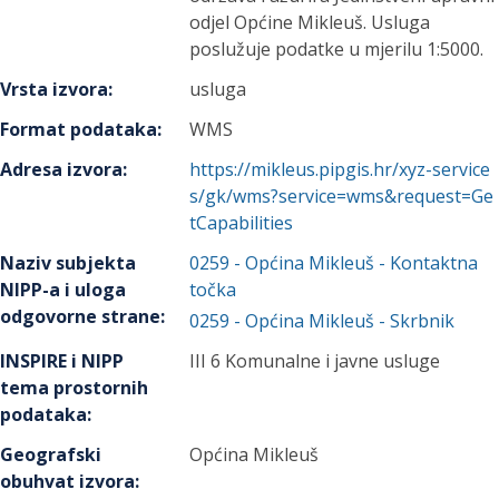
odjel Općine Mikleuš. Usluga
poslužuje podatke u mjerilu 1:5000.
Vrsta izvora
:
usluga
Format podataka
:
WMS
Adresa izvora
:
https://mikleus.pipgis.hr/xyz-service
s/gk/wms?service=wms&request=Ge
tCapabilities
Naziv subjekta
0259
-
Općina Mikleuš
- Kontaktna
NIPP-a i uloga
točka
odgovorne strane
:
0259
-
Općina Mikleuš
- Skrbnik
INSPIRE i NIPP
III 6 Komunalne i javne usluge
tema prostornih
podataka
:
Geografski
Općina Mikleuš
obuhvat izvora
: