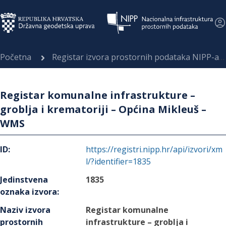
Početna
Registar izvora prostornih podataka NIPP-a
Registar komunalne infrastrukture –
groblja i krematoriji – Općina Mikleuš –
WMS
ID
:
https://registri.nipp.hr/api/izvori/xm
l/?identifier=1835
Jedinstvena
1835
oznaka izvora
:
Naziv izvora
Registar komunalne
prostornih
infrastrukture – groblja i