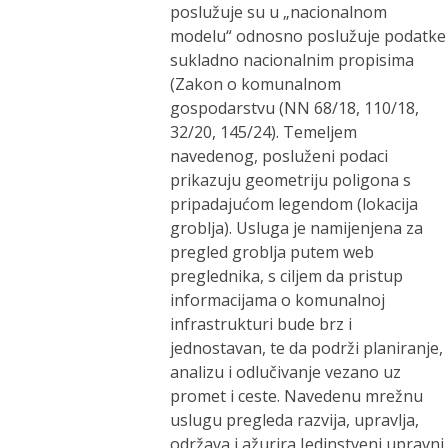
poslužuje su u „nacionalnom
modelu“ odnosno poslužuje podatke
sukladno nacionalnim propisima
(Zakon o komunalnom
gospodarstvu (NN 68/18, 110/18,
32/20, 145/24). Temeljem
navedenog, posluženi podaci
prikazuju geometriju poligona s
pripadajućom legendom (lokacija
groblja). Usluga je namijenjena za
pregled groblja putem web
preglednika, s ciljem da pristup
informacijama o komunalnoj
infrastrukturi bude brz i
jednostavan, te da podrži planiranje,
analizu i odlučivanje vezano uz
promet i ceste. Navedenu mrežnu
uslugu pregleda razvija, upravlja,
održava i ažurira Jedinstveni upravni