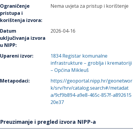
Ograničenje
Nema uvjeta za pristup i korištenje
pristupa i
korištenja izvora
:
Datum
2026-04-16
uključivanja izvora
u NIPP
:
Upareni izvor
:
1834
Registar komunalne
infrastrukture – groblja i krematoriji
– Općina Mikleuš
Metapodaci
:
https://geoportal.nipp.hr/geonetwor
k/srv/hrv/catalog.search#/metadat
a/9cf9b894-a9e8-465c-857f-a892615
20e37
Preuzimanje i pregled izvora NIPP-a