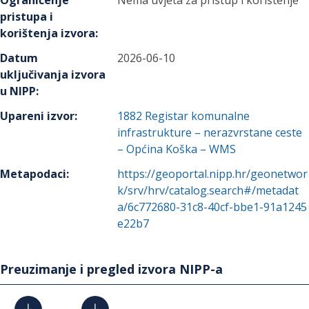
Ograničenje
Nema uvjeta za pristup i korištenje
pristupa i
korištenja izvora
:
Datum
2026-06-10
uključivanja izvora
u NIPP
:
Upareni izvor
:
1882
Registar komunalne
infrastrukture – nerazvrstane ceste
– Općina Koška – WMS
Metapodaci
:
https://geoportal.nipp.hr/geonetwor
k/srv/hrv/catalog.search#/metadat
a/6c772680-31c8-40cf-bbe1-91a1245
e22b7
Preuzimanje i pregled izvora NIPP-a