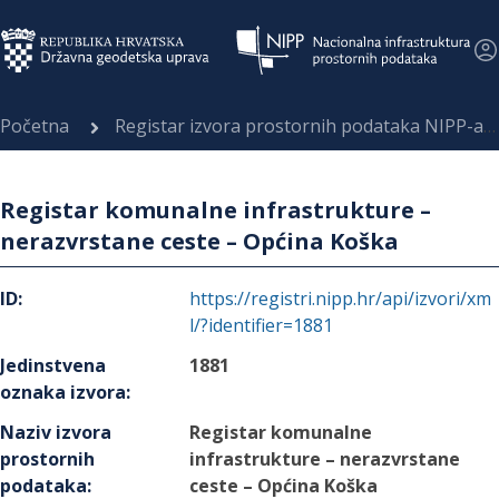
Početna
Registar izvora prostornih podataka NIPP-a
Registar komunalne infrastrukture –
nerazvrstane ceste – Općina Koška
ID
:
https://registri.nipp.hr/api/izvori/xm
l/?identifier=1881
Jedinstvena
1881
oznaka izvora
:
Naziv izvora
Registar komunalne
prostornih
infrastrukture – nerazvrstane
podataka
:
ceste – Općina Koška