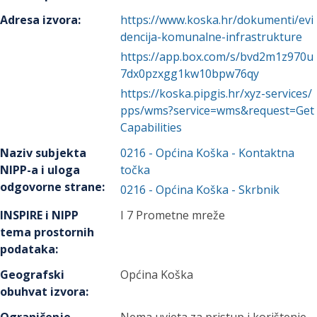
Adresa izvora
:
https://www.koska.hr/dokumenti/evi
dencija-komunalne-infrastrukture
https://app.box.com/s/bvd2m1z970u
7dx0pzxgg1kw10bpw76qy
https://koska.pipgis.hr/xyz-services/
pps/wms?service=wms&request=Get
Capabilities
Naziv subjekta
0216
-
Općina Koška
- Kontaktna
NIPP-a i uloga
točka
odgovorne strane
:
0216
-
Općina Koška
- Skrbnik
INSPIRE i NIPP
I 7 Prometne mreže
tema prostornih
podataka
:
Geografski
Općina Koška
obuhvat izvora
: