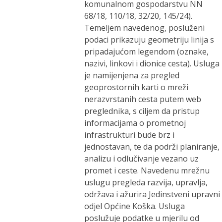
komunalnom gospodarstvu NN
68/18, 110/18, 32/20, 145/24).
Temeljem navedenog, posluženi
podaci prikazuju geometriju linija s
pripadajućom legendom (oznake,
nazivi, linkovi i dionice cesta). Usluga
je namijenjena za pregled
geoprostornih karti o mreži
nerazvrstanih cesta putem web
preglednika, s ciljem da pristup
informacijama o prometnoj
infrastrukturi bude brz i
jednostavan, te da podrži planiranje,
analizu i odlučivanje vezano uz
promet i ceste. Navedenu mrežnu
uslugu pregleda razvija, upravlja,
održava i ažurira Jedinstveni upravni
odjel Općine Koška. Usluga
poslužuje podatke u mjerilu od