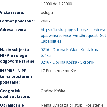
1:5000 do 1:25000.
Vrsta izvora
:
usluga
Format podataka
:
WMS
Adresa izvora
:
https://koska.pipgis.hr/xyz-services/
pps/wms?service=wms&request=Get
Capabilities
Naziv subjekta
0216
-
Općina Koška
- Kontaktna
NIPP-a i uloga
točka
odgovorne strane
:
0216
-
Općina Koška
- Skrbnik
INSPIRE i NIPP
I 7 Prometne mreže
tema prostornih
podataka
:
Geografski
Općina Koška
obuhvat izvora
:
Ograničenje
Nema uvjeta za pristup i korištenje