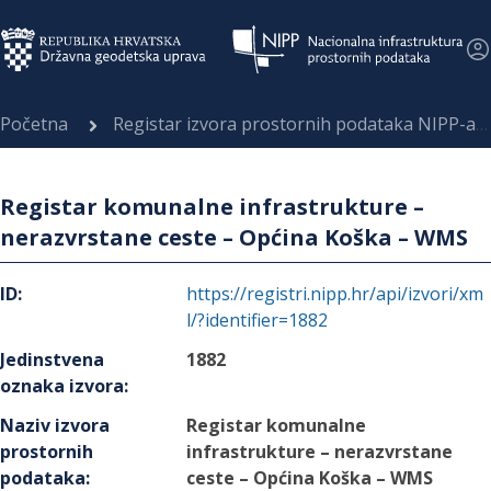
Početna
Registar izvora prostornih podataka NIPP-a
Registar komunalne infrastrukture –
nerazvrstane ceste – Općina Koška – WMS
ID
:
https://registri.nipp.hr/api/izvori/xm
l/?identifier=1882
Jedinstvena
1882
oznaka izvora
:
Naziv izvora
Registar komunalne
prostornih
infrastrukture – nerazvrstane
podataka
:
ceste – Općina Koška – WMS