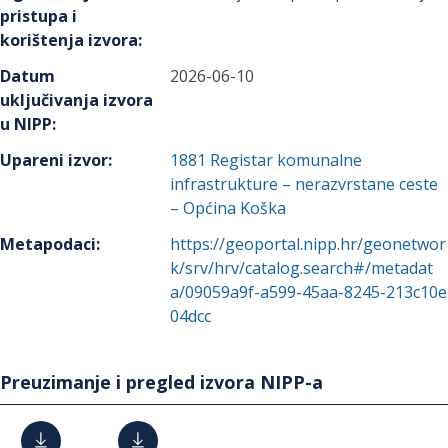
pristupa i
korištenja izvora
:
Datum
2026-06-10
uključivanja izvora
u NIPP
:
Upareni izvor
:
1881
Registar komunalne
infrastrukture – nerazvrstane ceste
– Općina Koška
Metapodaci
:
https://geoportal.nipp.hr/geonetwor
k/srv/hrv/catalog.search#/metadat
a/09059a9f-a599-45aa-8245-213c10e
04dcc
Preuzimanje i pregled izvora NIPP-a