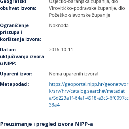
Geografski
Osječko-baranjska županija, dio
obuhvat izvora
:
Virovitičko-podravske županije, dio
Požeško-slavonske županije
Ograničenje
Naknada
pristupa i
korištenja izvora
:
Datum
2016-10-11
uključivanja izvora
u NIPP
:
Upareni izvor
:
Nema uparenih izvora!
Metapodaci
:
https://geoportal.nipp.hr/geonetwor
k/srv/hrv/catalog.search#/metadat
a/5d223a1f-64af-4518-a3c5-6f0097cc
38a4
Preuzimanje i pregled izvora NIPP-a