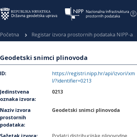
Početna
Registar izvora prostornih podataka NIPP-a
Geodetski snimci plinovoda
ID
:
https://registri.nipp.hr/api/izvori/xm
l/?identifier=0213
Jedinstvena
0213
oznaka izvora
:
Naziv izvora
Geodetski snimci plinovoda
prostornih
podataka
:
Sažetak izvora
:
Podatci distribucijske plinovodne