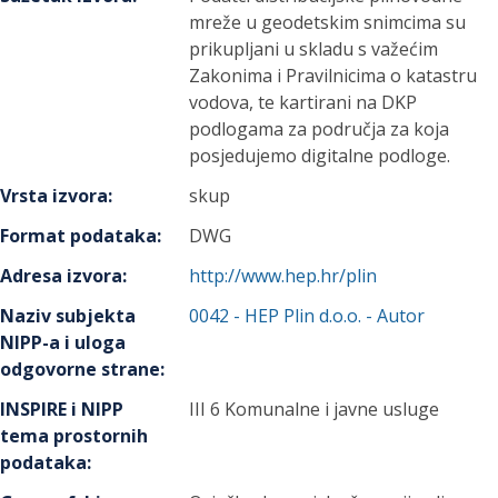
mreže u geodetskim snimcima su
prikupljani u skladu s važećim
Zakonima i Pravilnicima o katastru
vodova, te kartirani na DKP
podlogama za područja za koja
posjedujemo digitalne podloge.
Vrsta izvora
:
skup
Format podataka
:
DWG
Adresa izvora
:
http://www.hep.hr/plin
Naziv subjekta
0042
-
HEP Plin d.o.o.
- Autor
NIPP-a i uloga
odgovorne strane
:
INSPIRE i NIPP
III 6 Komunalne i javne usluge
tema prostornih
podataka
: