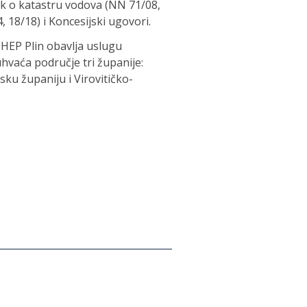
nik o katastru vodova (NN 71/08,
, 18/18) i Koncesijski ugovori.
. HEP Plin obavlja uslugu
buhvaća područje tri županije:
ku županiju i Virovitičko-