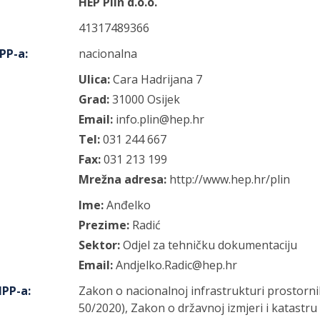
HEP Plin d.o.o.
41317489366
IPP-a
:
nacionalna
Ulica:
Cara Hadrijana
7
Grad:
31000
Osijek
Email:
info.plin@hep.hr
Tel:
031 244 667
Fax:
031 213 199
Mrežna adresa:
http://www.hep.hr/plin
Ime:
Anđelko
Prezime:
Radić
Sektor:
Odjel za tehničku dokumentaciju
Email:
Andjelko.Radic@hep.hr
IPP-a
:
Zakon o nacionalnoj infrastrukturi prostorn
50/2020), Zakon o državnoj izmjeri i katastr