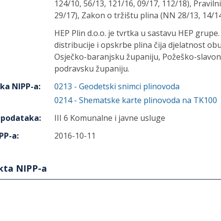
124/10, 56/13, 121/16, 09/17, 112/18), Pravil
29/17), Zakon o tržištu plina (NN 28/13, 14/14
HEP Plin d.o.o. je tvrtka u sastavu HEP grupe
distribucije i opskrbe plina čija djelatnost o
Osječko-baranjsku županiju, Požeško-slavons
podravsku županiju.
aka NIPP-a
:
0213
-
Geodetski snimci plinovoda
0214
-
Shematske karte plinovoda na TK100
h podataka
:
III 6 Komunalne i javne usluge
PP-a
:
2016-10-11
ekta NIPP-a