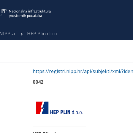
 NIPP-a
HEP Plin d.o.o.
https://registri.nipp.hr/api/subjekti/xml/?ide
0042