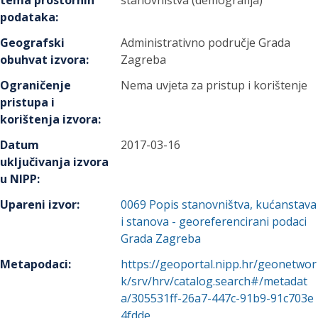
tema prostornih
stanovništva (demografija)
podataka
:
Geografski
Administrativno područje Grada
obuhvat izvora
:
Zagreba
Ograničenje
Nema uvjeta za pristup i korištenje
pristupa i
korištenja izvora
:
Datum
2017-03-16
uključivanja izvora
u NIPP
:
Upareni izvor
:
0069
Popis stanovništva, kućanstava
i stanova - georeferencirani podaci
Grada Zagreba
Metapodaci
:
https://geoportal.nipp.hr/geonetwor
k/srv/hrv/catalog.search#/metadat
a/305531ff-26a7-447c-91b9-91c703e
4fdde