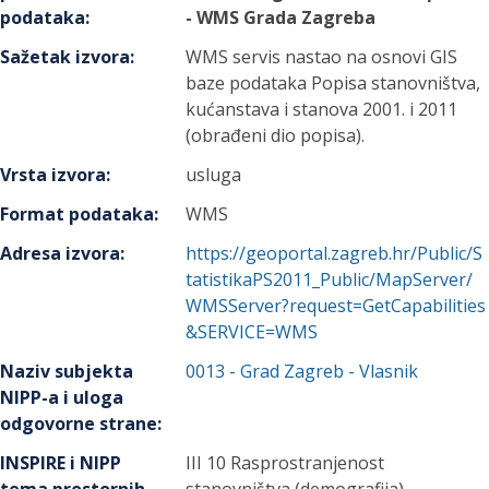
podataka
:
- WMS Grada Zagreba
Sažetak izvora
:
WMS servis nastao na osnovi GIS
baze podataka Popisa stanovništva,
kućanstava i stanova 2001. i 2011
(obrađeni dio popisa).
Vrsta izvora
:
usluga
Format podataka
:
WMS
Adresa izvora
:
https://geoportal.zagreb.hr/Public/S
tatistikaPS2011_Public/MapServer/
WMSServer?request=GetCapabilities
&SERVICE=WMS
Naziv subjekta
0013
-
Grad Zagreb
- Vlasnik
NIPP-a i uloga
odgovorne strane
:
INSPIRE i NIPP
III 10 Rasprostranjenost