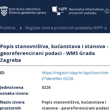
Početna
Registar izvora prostornih podataka NIPP-a
Popis stanovništva, kućanstava i stanova -
georeferencirani podaci - WMS Grada
Zagreba
ID
:
https://registri.nipp.hr/api/izvori/xm
l/?identifier=0226
Jedinstvena
0226
oznaka izvora
:
Naziv izvora
Popis stanovništva, kućanstava i
prostornih
stanova - georeferencirani podaci