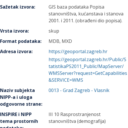
Sažetak izvora
:
GIS baza podataka Popisa
stanovništva, kućanstava i stanova
2001. i 2011. (obrađeni dio popisa).
Vrsta izvora
:
skup
Format podataka
:
MDB, MXD
Adresa izvora
:
https://geoportal.zagreb.hr
https://geoportal.zagreb.hr/Public/S
tatistikaPS2011_Public/MapServer/
WMSServer?request=GetCapabilities
&SERVICE=WMS
Naziv subjekta
0013
-
Grad Zagreb
- Vlasnik
NIPP-a i uloga
odgovorne strane
:
INSPIRE i NIPP
III 10 Rasprostranjenost
tema prostornih
stanovništva (demografija)