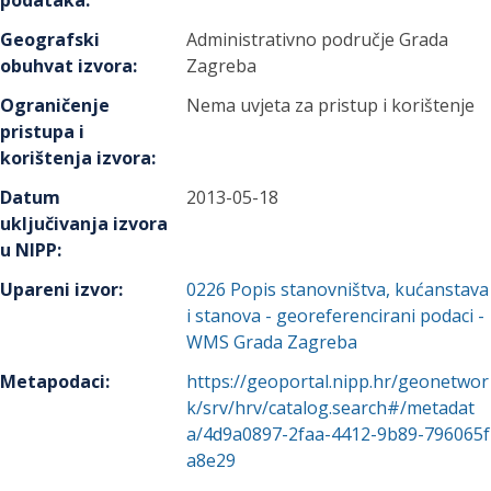
podataka
:
Geografski
Administrativno područje Grada
obuhvat izvora
:
Zagreba
Ograničenje
Nema uvjeta za pristup i korištenje
pristupa i
korištenja izvora
:
Datum
2013-05-18
uključivanja izvora
u NIPP
:
Upareni izvor
:
0226
Popis stanovništva, kućanstava
i stanova - georeferencirani podaci -
WMS Grada Zagreba
Metapodaci
:
https://geoportal.nipp.hr/geonetwor
k/srv/hrv/catalog.search#/metadat
a/4d9a0897-2faa-4412-9b89-796065f
a8e29