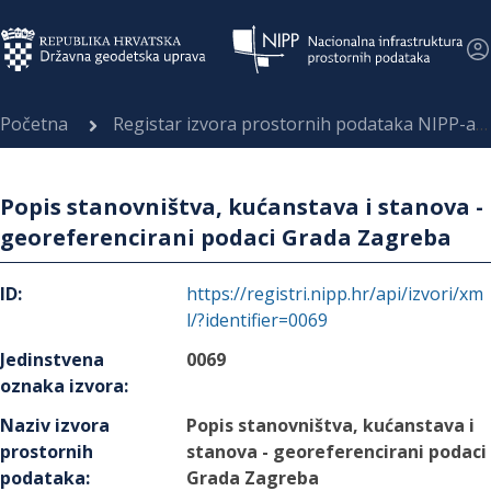
Početna
Registar izvora prostornih podataka NIPP-a
Popis stanovništva, kućanstava i stanova -
georeferencirani podaci Grada Zagreba
ID
:
https://registri.nipp.hr/api/izvori/xm
l/?identifier=0069
Jedinstvena
0069
oznaka izvora
:
Naziv izvora
Popis stanovništva, kućanstava i
prostornih
stanova - georeferencirani podaci
podataka
:
Grada Zagreba