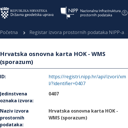
Početna
Registar izvora prostornih podataka NIPP-a
Hrvatska osnovna karta HOK - WMS
(sporazum)
ID
:
https://registri.nipp.hr/api/izvori/xm
l/?identifier=0407
Jedinstvena
0407
oznaka izvora
:
Naziv izvora
Hrvatska osnovna karta HOK -
prostornih
WMS (sporazum)
podataka
: