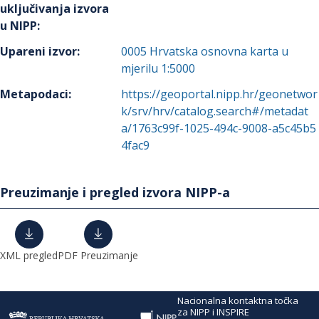
uključivanja izvora
u NIPP
:
Upareni izvor
:
0005
Hrvatska osnovna karta u
mjerilu 1:5000
Metapodaci
:
https://geoportal.nipp.hr/geonetwor
k/srv/hrv/catalog.search#/metadat
a/1763c99f-1025-494c-9008-a5c45b5
4fac9
Preuzimanje i pregled izvora NIPP-a
XML pregled
PDF Preuzimanje
Nacionalna kontaktna točka
za NIPP i INSPIRE