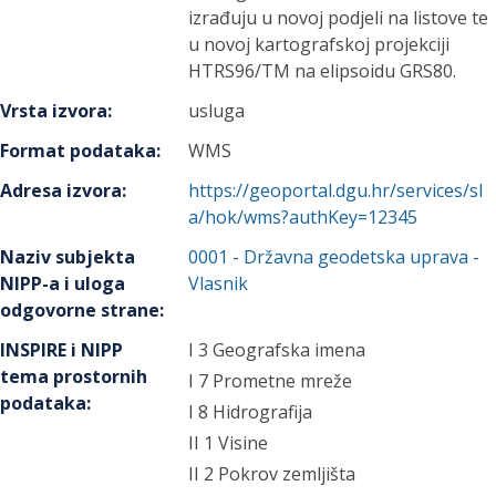
izrađuju u novoj podjeli na listove te
u novoj kartografskoj projekciji
HTRS96/TM na elipsoidu GRS80.
Vrsta izvora
:
usluga
Format podataka
:
WMS
Adresa izvora
:
https://geoportal.dgu.hr/services/sl
a/hok/wms?authKey=12345
Naziv subjekta
0001
-
Državna geodetska uprava
-
NIPP-a i uloga
Vlasnik
odgovorne strane
:
INSPIRE i NIPP
I 3 Geografska imena
tema prostornih
I 7 Prometne mreže
podataka
:
I 8 Hidrografija
II 1 Visine
II 2 Pokrov zemljišta