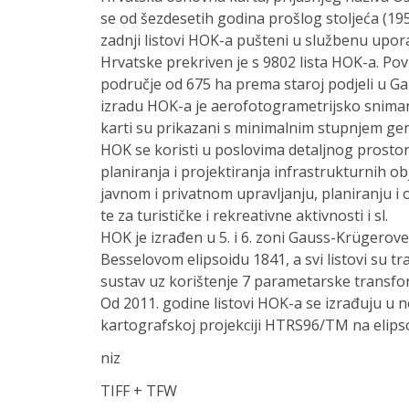
se od šezdesetih godina prošlog stoljeća (195
zadnji listovi HOK-a pušteni u službenu uporab
Hrvatske prekriven je s 9802 lista HOK-a. Po
područje od 675 ha prema staroj podjeli u G
izradu HOK-a je aerofotogrametrijsko snimanj
karti su prikazani s minimalnim stupnjem gene
HOK se koristi u poslovima detaljnog prostor
planiranja i projektiranja infrastrukturnih o
javnom i privatnom upravljanju, planiranju i
te za turističke i rekreativne aktivnosti i sl.
HOK je izrađen u 5. i 6. zoni Gauss-Krügerov
Besselovom elipsoidu 1841, a svi listovi su
sustav uz korištenje 7 parametarske transfor
Od 2011. godine listovi HOK-a se izrađuju u no
kartografskoj projekciji HTRS96/TM na elips
niz
TIFF + TFW