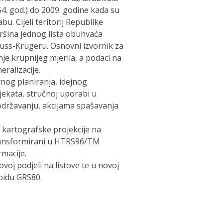
4. god.) do 2009. godine kada su
u. Cijeli teritorij Republike
vršina jednog lista obuhvaća
auss-Krügeru. Osnovni izvornik za
e krupnijeg mjerila, a podaci na
ralizacije.
nog planiranja, idejnog
bjekata, stručnoj uporabi u
 održavanju, akcijama spašavanja
e kartografske projekcije na
 transformirani u HTRS96/TM
macije.
voj podjeli na listove te u novoj
oidu GRS80.