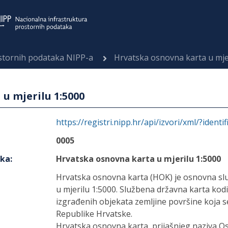
ostornih podataka NIPP-a
Hrvatska osnovna karta u mje
u mjerilu 1:5000
https://registri.nipp.hr/api/izvori/xml/?identi
0005
aka
:
Hrvatska osnovna karta u mjerilu 1:5000
Hrvatska osnovna karta (HOK) je osnovna slu
u mjerilu 1:5000. Službena državna karta kodir
izgrađenih objekata zemljine površine koja s
Republike Hrvatske.
Hrvatska osnovna karta, prijašnjeg naziva Os