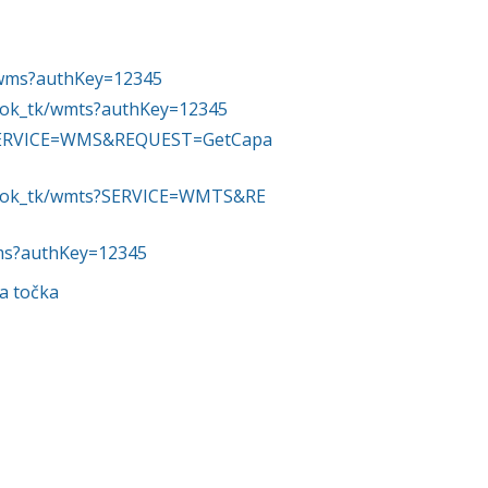
k/wms?authKey=12345
_hok_tk/wmts?authKey=12345
s?SERVICE=WMS&REQUEST=GetCapa
of_hok_tk/wmts?SERVICE=WMTS&RE
wms?authKey=12345
a točka