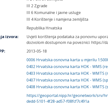
III 2 Zgrade
III 6 Komunalne i javne usluge
III 4 Korištenje i namjena zemljišta
Republika Hrvatska
ja izvora
:
Uvjeti korištenja podataka za ponovnu upor
dozvolom dostupnom na poveznici: https://da
IPP
:
2013-05-18
0006
Hrvatska osnovna karta u mjerilu 1:50
0402
Hrvatska osnovna karta HOK - WMS (regi
0403
Hrvatska osnovna karta HOK - WMTS (reg
0407
Hrvatska osnovna karta HOK - WMS (s
0408
Hrvatska osnovna karta HOK - WMTS (
https://geoportal.nipp.hr/geonetwork/srv/h
dedd-5101-4f28-ad57-f08fcf7c491a