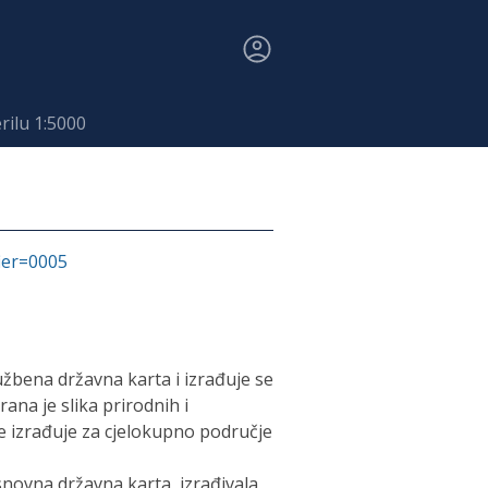
rilu 1:5000
fier=0005
žbena državna karta i izrađuje se
ana je slika prirodnih i
e izrađuje za cjelokupno područje
novna državna karta, izrađivala