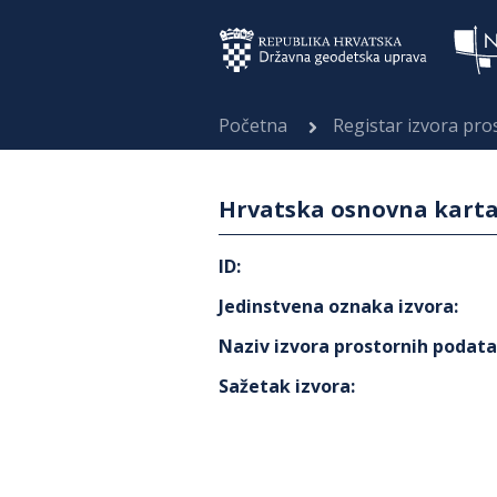
Početna
Registar izvora pr
Hrvatska osnovna karta 
ID
:
Jedinstvena oznaka izvora
:
Naziv izvora prostornih podat
Sažetak izvora
: