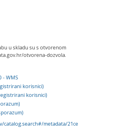
abu u skladu su s otvorenom
ta.gov.hr/otvorena-dozvola.
00 - WMS
strirani korisnici)
istrirani korisnici)
porazum)
sporazum)
rv/catalog.search#/metadata/21ce