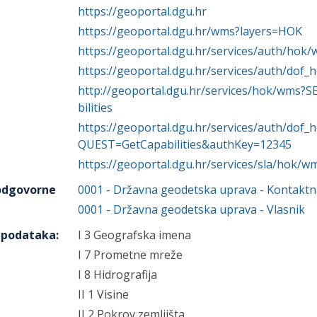
https://geoportal.dgu.hr
https://geoportal.dgu.hr/wms?layers=HOK
https://geoportal.dgu.hr/services/auth/ho
https://geoportal.dgu.hr/services/auth/dof
http://geoportal.dgu.hr/services/hok/wm
bilities
https://geoportal.dgu.hr/services/auth/d
QUEST=GetCapabilities&authKey=12345
https://geoportal.dgu.hr/services/sla/hok/
 odgovorne
0001
-
Državna geodetska uprava
- Kontaktn
0001
-
Državna geodetska uprava
- Vlasnik
h podataka
:
I 3 Geografska imena
I 7 Prometne mreže
I 8 Hidrografija
II 1 Visine
II 2 Pokrov zemljišta