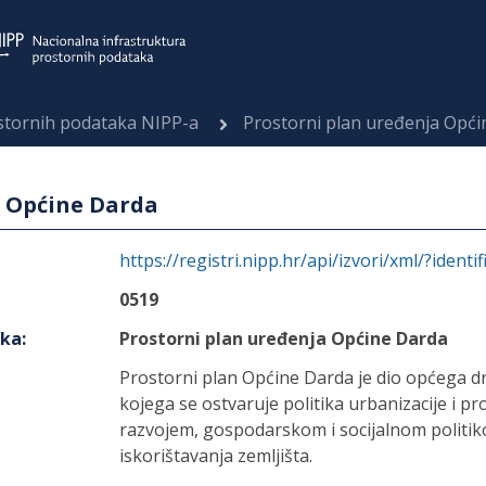
ostornih podataka NIPP-a
Prostorni plan uređenja Opći
a Općine Darda
https://registri.nipp.hr/api/izvori/xml/?identi
0519
aka
:
Prostorni plan uređenja Općine Darda
Prostorni plan Općine Darda je dio općega d
kojega se ostvaruje politika urbanizacije i p
razvojem, gospodarskom i socijalnom politi
iskorištavanja zemljišta.