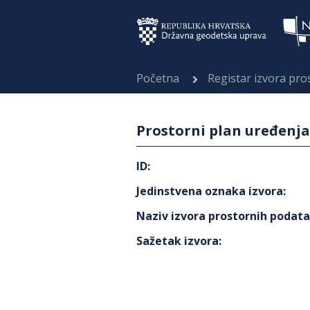
Početna
Registar izvora pr
Prostorni plan uređenj
ID
:
Jedinstvena oznaka izvora
:
Naziv izvora prostornih podat
Sažetak izvora
: