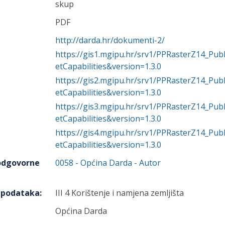
skup
PDF
http://darda.hr/dokumenti-2/
https://gis1.mgipu.hr/srv1/PPRasterZ14_P
etCapabilities&version=1.3.0
https://gis2.mgipu.hr/srv1/PPRasterZ14_P
etCapabilities&version=1.3.0
https://gis3.mgipu.hr/srv1/PPRasterZ14_P
etCapabilities&version=1.3.0
https://gis4.mgipu.hr/srv1/PPRasterZ14_P
etCapabilities&version=1.3.0
 odgovorne
0058
-
Općina Darda
- Autor
h podataka
:
III 4 Korištenje i namjena zemljišta
Općina Darda