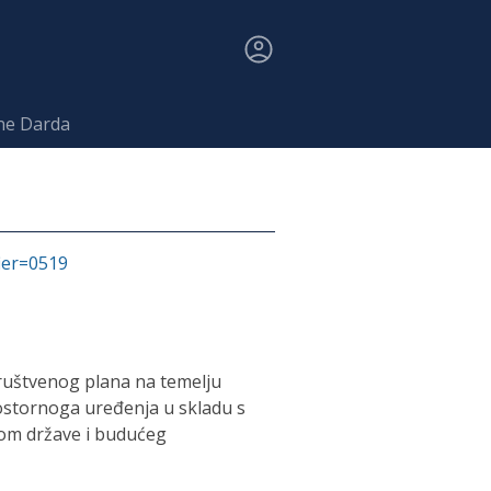
ne Darda
fier=0519
ruštvenog plana na temelju
rostornoga uređenja u skladu s
kom države i budućeg