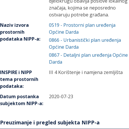
djelokrugu obavlja poslove lokalnog
značaja, kojima se neposredno
ostvaruju potrebe građana.
Naziv izvora
0519
-
Prostorni plan uređenja
prostornih
Općine Darda
podataka NIPP-a
:
0866
-
Urbanistički plan uređenja
Općine Darda
0867
-
Detaljni plan uređenja Općine
Darda
INSPIRE i NIPP
III 4 Korištenje i namjena zemljišta
tema prostornih
podataka
:
Datum postanka
2020-07-23
subjektom NIPP-a
:
Preuzimanje i pregled subjekta NIPP-a