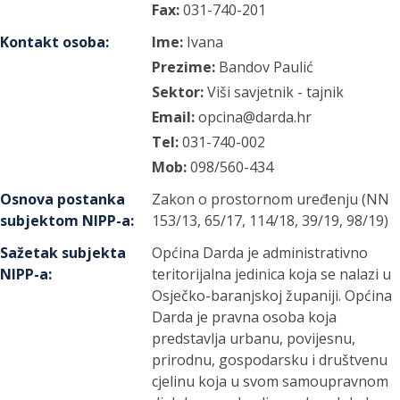
Fax:
031-740-201
Kontakt osoba
:
Ime:
Ivana
Prezime:
Bandov Paulić
Sektor:
Viši savjetnik - tajnik
Email:
opcina@darda.hr
Tel:
031-740-002
Mob:
098/560-434
Osnova postanka
Zakon o prostornom uređenju (NN
subjektom NIPP-a
:
153/13, 65/17, 114/18, 39/19, 98/19)
Sažetak subjekta
Općina Darda je administrativno
NIPP-a
:
teritorijalna jedinica koja se nalazi u
Osječko-baranjskoj županiji. Općina
Darda je pravna osoba koja
predstavlja urbanu, povijesnu,
prirodnu, gospodarsku i društvenu
cjelinu koja u svom samoupravnom