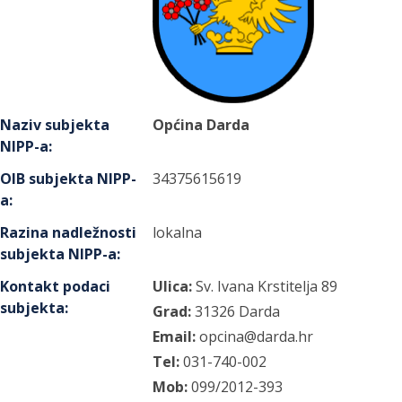
Naziv subjekta
Općina Darda
NIPP-a
:
OIB subjekta NIPP-
34375615619
a
:
Razina nadležnosti
lokalna
subjekta NIPP-a
:
Kontakt podaci
Ulica:
Sv. Ivana Krstitelja
89
subjekta
:
Grad:
31326
Darda
Email:
opcina@darda.hr
Tel:
031-740-002
Mob:
099/2012-393