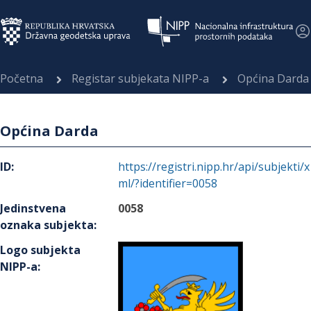
Početna
Registar subjekata NIPP-a
Općina Darda
Općina Darda
ID
:
https://registri.nipp.hr/api/subjekti/x
ml/?identifier=0058
Jedinstvena
0058
oznaka subjekta
:
Logo subjekta
NIPP-a
: