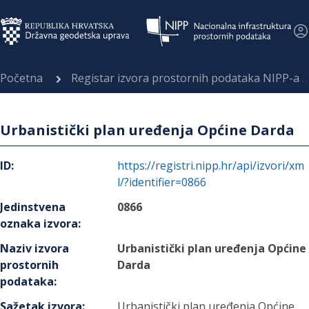
Početna
Registar izvora prostornih podataka NIPP-a
Urbanistički plan uređenja Općine Darda
ID
:
https://registri.nipp.hr/api/izvori/xm
l/?identifier=0866
Jedinstvena
0866
oznaka izvora
:
Naziv izvora
Urbanistički plan uređenja Općine
prostornih
Darda
podataka
:
Sažetak izvora
:
Urbanistički plan uređenja Općine