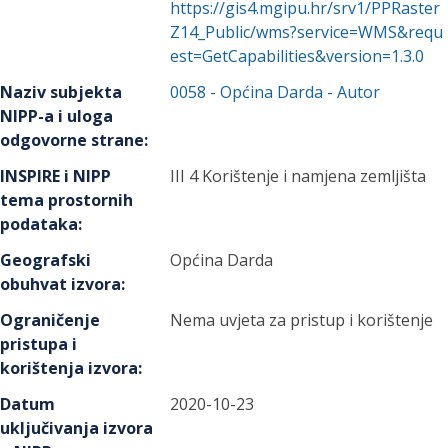
https://gis4.mgipu.hr/srv1/PPRaster
Z14_Public/wms?service=WMS&requ
est=GetCapabilities&version=1.3.0
Naziv subjekta
0058
-
Općina Darda
- Autor
NIPP-a i uloga
odgovorne strane
:
INSPIRE i NIPP
III 4 Korištenje i namjena zemljišta
tema prostornih
podataka
:
Geografski
Općina Darda
obuhvat izvora
:
Ograničenje
Nema uvjeta za pristup i korištenje
pristupa i
korištenja izvora
:
Datum
2020-10-23
uključivanja izvora