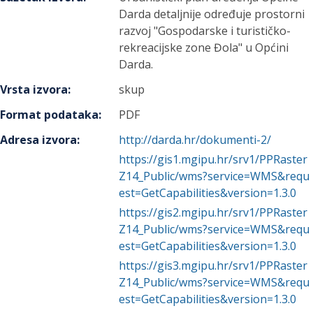
Darda detaljnije određuje prostorni
razvoj "Gospodarske i turističko-
rekreacijske zone Đola" u Općini
Darda.
Vrsta izvora
:
skup
Format podataka
:
PDF
Adresa izvora
:
http://darda.hr/dokumenti-2/
https://gis1.mgipu.hr/srv1/PPRaster
Z14_Public/wms?service=WMS&requ
est=GetCapabilities&version=1.3.0
https://gis2.mgipu.hr/srv1/PPRaster
Z14_Public/wms?service=WMS&requ
est=GetCapabilities&version=1.3.0
https://gis3.mgipu.hr/srv1/PPRaster
Z14_Public/wms?service=WMS&requ
est=GetCapabilities&version=1.3.0