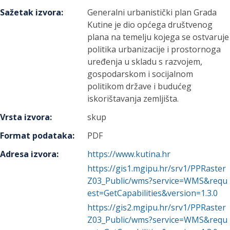
Sažetak izvora
:
Generalni urbanistički plan Grada
Kutine je dio općega društvenog
plana na temelju kojega se ostvaruje
politika urbanizacije i prostornoga
uređenja u skladu s razvojem,
gospodarskom i socijalnom
politikom države i budućeg
iskorištavanja zemljišta.
Vrsta izvora
:
skup
Format podataka
:
PDF
Adresa izvora
:
https://www.kutina.hr
https://gis1.mgipu.hr/srv1/PPRaster
Z03_Public/wms?service=WMS&requ
est=GetCapabilities&version=1.3.0
https://gis2.mgipu.hr/srv1/PPRaster
Z03_Public/wms?service=WMS&requ