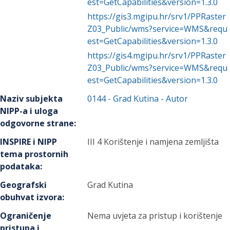
est=GetCapabilities&version=1.3.0
https://gis3.mgipu.hr/srv1/PPRaster
Z03_Public/wms?service=WMS&requ
est=GetCapabilities&version=1.3.0
https://gis4.mgipu.hr/srv1/PPRaster
Z03_Public/wms?service=WMS&requ
est=GetCapabilities&version=1.3.0
Naziv subjekta
0144
-
Grad Kutina
- Autor
NIPP-a i uloga
odgovorne strane
:
INSPIRE i NIPP
III 4 Korištenje i namjena zemljišta
tema prostornih
podataka
:
Geografski
Grad Kutina
obuhvat izvora
:
Ograničenje
Nema uvjeta za pristup i korištenje
pristupa i