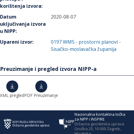
korištenja izvora
:
Datum
2020-08-07
uključivanja izvora
u NIPP
:
Upareni izvor
:
0197
WMS - prostorni planovi -
Sisačko-moslavačka županija
Preuzimanje i pregled izvora NIPP-a
XML pregled
PDF Preuzimanje
Nacionalna kontaktna točka
za NIPP i INSPIRE
Državna geodetska uprava
Gruška 20, 10 000 Zagreb,
Hrvatska