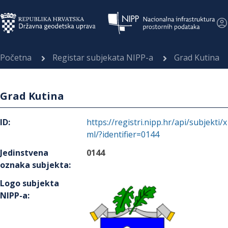
Početna
Registar subjekata NIPP-a
Grad Kutina
Grad Kutina
ID
:
https://registri.nipp.hr/api/subjekti/x
ml/?identifier=0144
Jedinstvena
0144
oznaka subjekta
:
Logo subjekta
NIPP-a
: