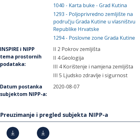
1040
-
Karta buke - Grad Kutina
1293
-
Poljoprivredno zemljište na
području Grada Kutine u vlasništvu
Republike Hrvatske
1294
-
Poslovne zone Grada Kutine
INSPIRE i NIPP
II 2 Pokrov zemljišta
tema prostornih
II 4 Geologija
podataka
:
III 4 Korištenje i namjena zemljišta
III 5 Ljudsko zdravlje i sigurnost
Datum postanka
2020-08-07
subjektom NIPP-a
:
Preuzimanje i pregled subjekta NIPP-a