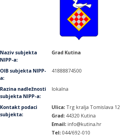
Naziv subjekta
Grad Kutina
NIPP-a
:
OIB subjekta NIPP-
41888874500
a
:
Razina nadležnosti
lokalna
subjekta NIPP-a
:
Kontakt podaci
Ulica:
Trg kralja Tomislava
12
subjekta
:
Grad:
44320
Kutina
Email:
info@kutina.hr
Tel:
044/692-010