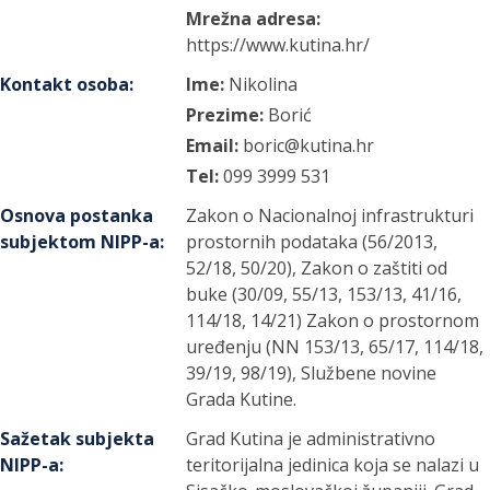
Mrežna adresa:
https://www.kutina.hr/
Kontakt osoba
:
Ime:
Nikolina
Prezime:
Borić
Email:
boric@kutina.hr
Tel:
099 3999 531
Osnova postanka
Zakon o Nacionalnoj infrastrukturi
subjektom NIPP-a
:
prostornih podataka (56/2013,
52/18, 50/20), Zakon o zaštiti od
buke (30/09, 55/13, 153/13, 41/16,
114/18, 14/21) Zakon o prostornom
uređenju (NN 153/13, 65/17, 114/18,
39/19, 98/19), Službene novine
Grada Kutine.
Sažetak subjekta
Grad Kutina je administrativno
NIPP-a
:
teritorijalna jedinica koja se nalazi u