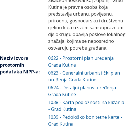
Sisačko-moslovačkoj županiji. Grad
Kutina je pravna osoba koja
predstavlja urbanu, povijesnu,
prirodnu, gospodarsku i društvenu
cjelinu koja u svom samoupravnom
djelokrugu obavlja poslove lokalnog
značaja, kojima se neposredno
ostvaruju potrebe građana.
Naziv izvora
0622
-
Prostorni plan uređenja
prostornih
Grada Kutine
podataka NIPP-a
:
0623
-
Generalni urbanistički plan
uređenja Grada Kutine
0624
-
Detaljni planovi uređenja
Grada Kutine
1038
-
Karta podložnosti na klizanja
- Grad Kutina
1039
-
Pedološko bonitetne karte -
Grad Kutina