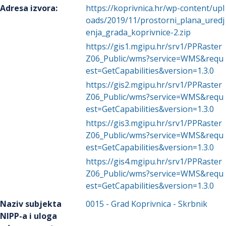
Adresa izvora
:
https://koprivnica.hr/wp-content/upl
oads/2019/11/prostorni_plana_uredj
enja_grada_koprivnice-2.zip
https://gis1.mgipu.hr/srv1/PPRaster
Z06_Public/wms?service=WMS&requ
est=GetCapabilities&version=1.3.0
https://gis2.mgipu.hr/srv1/PPRaster
Z06_Public/wms?service=WMS&requ
est=GetCapabilities&version=1.3.0
https://gis3.mgipu.hr/srv1/PPRaster
Z06_Public/wms?service=WMS&requ
est=GetCapabilities&version=1.3.0
https://gis4.mgipu.hr/srv1/PPRaster
Z06_Public/wms?service=WMS&requ
est=GetCapabilities&version=1.3.0
Naziv subjekta
0015
-
Grad Koprivnica
- Skrbnik
NIPP-a i uloga