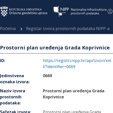
Početna
Registar izvora prostornih podataka NIPP-a
Prostorni plan uređenja Grada Koprivnice
ID
:
https://registri.nipp.hr/api/izvori/xm
l/?identifier=0669
Jedinstvena
0669
oznaka izvora
:
Naziv izvora
Prostorni plan uređenja Grada
prostornih
Koprivnice
podataka
:
Sažetak izvora
:
Prostorni plan uređenja Grada