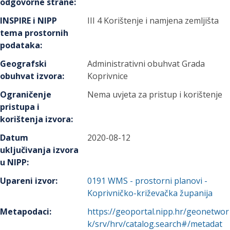
odgovorne strane
:
INSPIRE i NIPP
III 4 Korištenje i namjena zemljišta
tema prostornih
podataka
:
Geografski
Administrativni obuhvat Grada
obuhvat izvora
:
Koprivnice
Ograničenje
Nema uvjeta za pristup i korištenje
pristupa i
korištenja izvora
:
Datum
2020-08-12
uključivanja izvora
u NIPP
:
Upareni izvor
:
0191
WMS - prostorni planovi -
Koprivničko-križevačka županija
Metapodaci
:
https://geoportal.nipp.hr/geonetwor
k/srv/hrv/catalog.search#/metadat