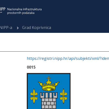
 NIPP-a
Grad Koprivnica
https://registri.nipp.hr/api/subjekti/xml/?ide
0015