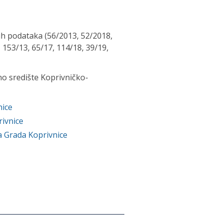
ih podataka (56/2013, 52/2018,
53/13, 65/17, 114/18, 39/19,
lno središte Koprivničko-
nice
rivnice
ja Grada Koprivnice