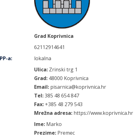
Grad Koprivnica
62112914641
IPP-a
:
lokalna
Ulica:
Zrinski trg
1
Grad:
48000
Koprivnica
Email:
pisarnica@koprivnica.hr
Tel:
385 48 654 847
Fax:
+385 48 279 543
Mrežna adresa:
https://www.koprivnica.hr
Ime:
Marko
Prezime:
Premec