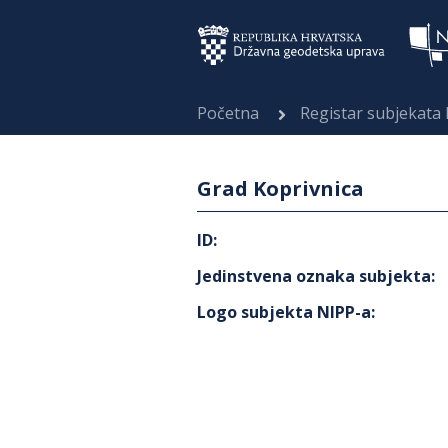
Početna
Registar subjekata
Grad Koprivnica
ID
:
Jedinstvena oznaka subjekta
:
Logo subjekta NIPP-a
: