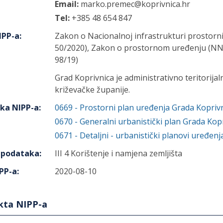
Email:
marko.premec@koprivnica.hr
Tel:
+385 48 654 847
IPP-a
:
Zakon o Nacionalnoj infrastrukturi prostorn
50/2020), Zakon o prostornom uređenju (NN 1
98/19)
Grad Koprivnica je administrativno teritorija
križevačke županije.
aka NIPP-a
:
0669
-
Prostorni plan uređenja Grada Kopriv
0670
-
Generalni urbanistički plan Grada Kop
0671
-
Detaljni - urbanistički planovi uređen
h podataka
:
III 4 Korištenje i namjena zemljišta
PP-a
:
2020-08-10
ekta NIPP-a