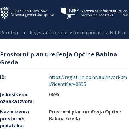
Početna
Registar izvora prostornih podataka NIPP-a
Prostorni plan uređenja Općine Babina
Greda
ID
:
https://registri.nipp.hr/api/izvori/xm
l/?identifier=0695
Jedinstvena
0695
oznaka izvora
:
Naziv izvora
Prostorni plan uređenja Općine
prostornih
Babina Greda
podataka
: