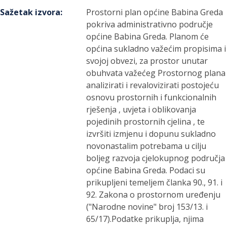
Sažetak izvora
:
Prostorni plan općine Babina Greda
pokriva administrativno područje
općine Babina Greda. Planom će
općina sukladno važećim propisima i
svojoj obvezi, za prostor unutar
obuhvata važećeg Prostornog plana
analizirati i revalovizirati postojeću
osnovu prostornih i funkcionalnih
rješenja , uvjeta i oblikovanja
pojedinih prostornih cjelina , te
izvršiti izmjenu i dopunu sukladno
novonastalim potrebama u cilju
boljeg razvoja cjelokupnog područja
općine Babina Greda. Podaci su
prikupljeni temeljem članka 90., 91. i
92. Zakona o prostornom uređenju
("Narodne novine" broj 153/13. i
65/17).Podatke prikuplja, njima