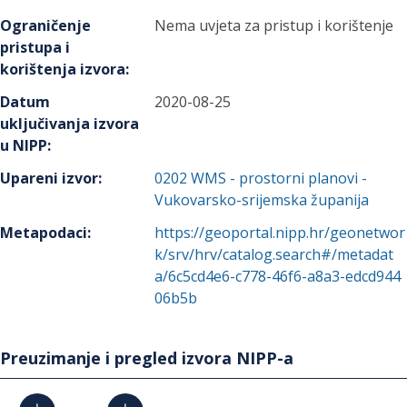
Ograničenje
Nema uvjeta za pristup i korištenje
pristupa i
korištenja izvora
:
Datum
2020-08-25
uključivanja izvora
u NIPP
:
Upareni izvor
:
0202
WMS - prostorni planovi -
Vukovarsko-srijemska županija
Metapodaci
:
https://geoportal.nipp.hr/geonetwor
k/srv/hrv/catalog.search#/metadat
a/6c5cd4e6-c778-46f6-a8a3-edcd944
06b5b
Preuzimanje i pregled izvora NIPP-a