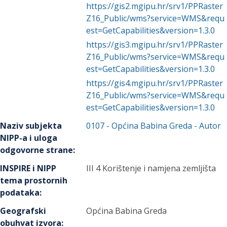
https://gis2.mgipu.hr/srv1/PPRaster
Z16_Public/wms?service=WMS&requ
est=GetCapabilities&version=1.3.0
https://gis3.mgipu.hr/srv1/PPRaster
Z16_Public/wms?service=WMS&requ
est=GetCapabilities&version=1.3.0
https://gis4.mgipu.hr/srv1/PPRaster
Z16_Public/wms?service=WMS&requ
est=GetCapabilities&version=1.3.0
Naziv subjekta
0107
-
Općina Babina Greda
- Autor
NIPP-a i uloga
odgovorne strane
:
INSPIRE i NIPP
III 4 Korištenje i namjena zemljišta
tema prostornih
podataka
:
Geografski
Općina Babina Greda
obuhvat izvora
: