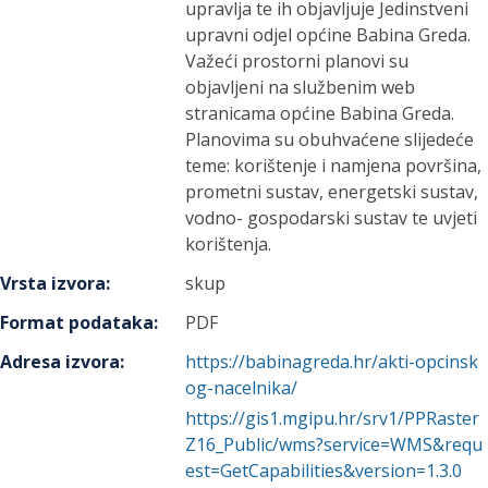
upravlja te ih objavljuje Jedinstveni
upravni odjel općine Babina Greda.
Važeći prostorni planovi su
objavljeni na službenim web
stranicama općine Babina Greda.
Planovima su obuhvaćene slijedeće
teme: korištenje i namjena površina,
prometni sustav, energetski sustav,
vodno- gospodarski sustav te uvjeti
korištenja.
Vrsta izvora
:
skup
Format podataka
:
PDF
Adresa izvora
:
https://babinagreda.hr/akti-opcinsk
og-nacelnika/
https://gis1.mgipu.hr/srv1/PPRaster
Z16_Public/wms?service=WMS&requ
est=GetCapabilities&version=1.3.0