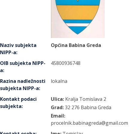
Naziv subjekta
Općina Babina Greda
NIPP-a
:
OIB subjekta NIPP-
45800936748
a
:
Razina nadležnosti
lokalna
subjekta NIPP-a
:
Kontakt podaci
Ulica:
Kralja Tomislava
2
subjekta
:
Grad:
32 276
Babina Greda
Email:
procelnik.babinagreda@gmail.com
Kontakt osoba
:
Ime:
Tomislav