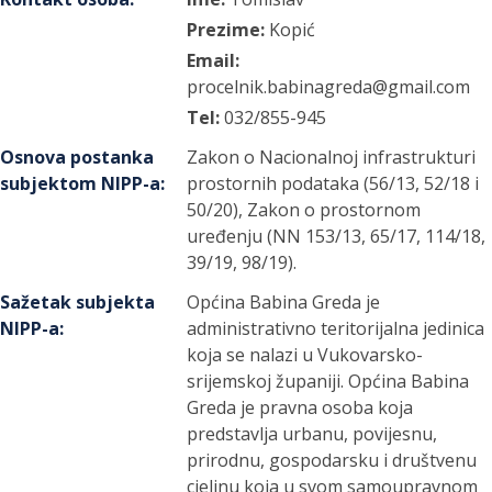
Prezime:
Kopić
Email:
procelnik.babinagreda@gmail.com
Tel:
032/855-945
Osnova postanka
Zakon o Nacionalnoj infrastrukturi
subjektom NIPP-a
:
prostornih podataka (56/13, 52/18 i
50/20), Zakon o prostornom
uređenju (NN 153/13, 65/17, 114/18,
39/19, 98/19).
Sažetak subjekta
Općina Babina Greda je
NIPP-a
:
administrativno teritorijalna jedinica
koja se nalazi u Vukovarsko-
srijemskoj županiji. Općina Babina
Greda je pravna osoba koja
predstavlja urbanu, povijesnu,
prirodnu, gospodarsku i društvenu
cjelinu koja u svom samoupravnom