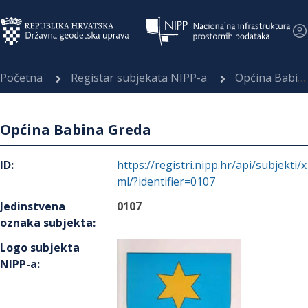
Početna
Registar subjekata NIPP-a
Općina Babina Greda
Općina Babina Greda
ID
:
https://registri.nipp.hr/api/subjekti/x
ml/?identifier=0107
Jedinstvena
0107
oznaka subjekta
:
Logo subjekta
NIPP-a
: