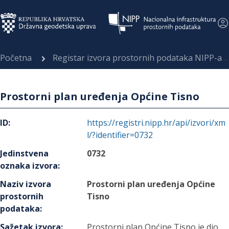
Početna
Registar izvora prostornih podataka NIPP-a
Prostorni plan uređenja Općine Tisno
ID
:
https://registri.nipp.hr/api/izvori/xm
l/?identifier=0732
Jedinstvena
0732
oznaka izvora
:
Naziv izvora
Prostorni plan uređenja Općine
prostornih
Tisno
podataka
:
Sažetak izvora
:
Prostorni plan Općine Tisno je dio