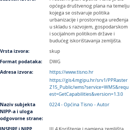
općega društvenog plana na temelju
kojega se ostvaruje politika
urbanizacije i prostornoga uređenja
u skladu s razvojem, gospodarskom
i socijalnom politikom države i
budućeg iskorištavanja zemljišta.
Vrsta izvora
:
skup
Format podataka
:
DWG
Adresa izvora
:
https://www.tisno.hr
https://gis4.mgipu.hr/srv1/PPRaster
Z15_Public/wms?service=WMS&requ
est=GetCapabilities&version=1.3.0
Naziv subjekta
0224
-
Općina Tisno
- Autor
NIPP-a i uloga
odgovorne strane
:
INSPIRE i NIPP
III 4 Korištenje i namjena zemljišta