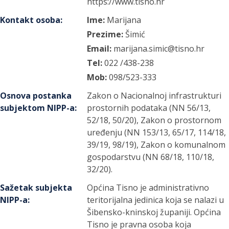
https://www.tisno.hr
Kontakt osoba
:
Ime:
Marijana
Prezime:
Šimić
Email:
marijana.simic@tisno.hr
Tel:
022 /438-238
Mob:
098/523-333
Osnova postanka
Zakon o Nacionalnoj infrastrukturi
subjektom NIPP-a
:
prostornih podataka (NN 56/13,
52/18, 50/20), Zakon o prostornom
uređenju (NN 153/13, 65/17, 114/18,
39/19, 98/19), Zakon o komunalnom
gospodarstvu (NN 68/18, 110/18,
32/20).
Sažetak subjekta
Općina Tisno je administrativno
NIPP-a
:
teritorijalna jedinica koja se nalazi u
Šibensko-kninskoj županiji. Općina
Tisno je pravna osoba koja