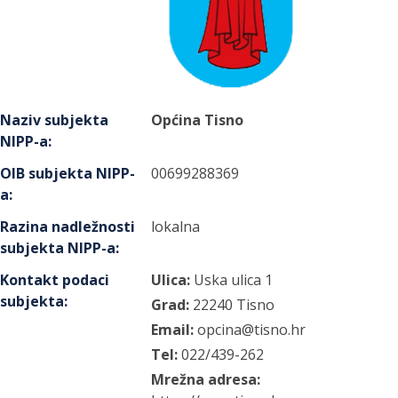
Naziv subjekta
Općina Tisno
NIPP-a
:
OIB subjekta NIPP-
00699288369
a
:
Razina nadležnosti
lokalna
subjekta NIPP-a
:
Kontakt podaci
Ulica:
Uska ulica
1
subjekta
:
Grad:
22240
Tisno
Email:
opcina@tisno.hr
Tel:
022/439-262
Mrežna adresa: