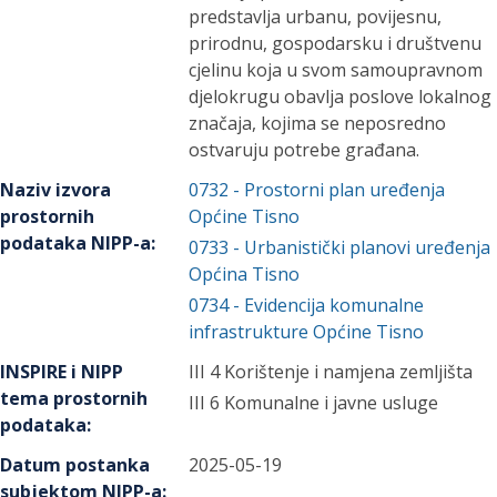
predstavlja urbanu, povijesnu,
prirodnu, gospodarsku i društvenu
cjelinu koja u svom samoupravnom
djelokrugu obavlja poslove lokalnog
značaja, kojima se neposredno
ostvaruju potrebe građana.
Naziv izvora
0732
-
Prostorni plan uređenja
prostornih
Općine Tisno
podataka NIPP-a
:
0733
-
Urbanistički planovi uređenja
Općina Tisno
0734
-
Evidencija komunalne
infrastrukture Općine Tisno
INSPIRE i NIPP
III 4 Korištenje i namjena zemljišta
tema prostornih
III 6 Komunalne i javne usluge
podataka
:
Datum postanka
2025-05-19
subjektom NIPP-a
: