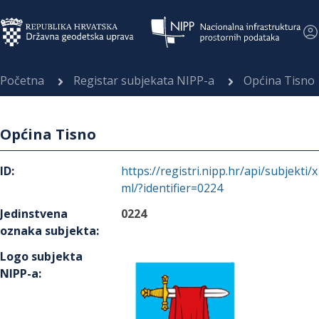
Početna
Registar subjekata NIPP-a
Općina Tisno
Općina Tisno
ID
:
https://registri.nipp.hr/api/subjekti/x
ml/?identifier=0224
Jedinstvena
0224
oznaka subjekta
:
Logo subjekta
NIPP-a
: