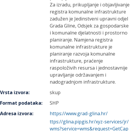
Za izradu, prikupljanje i objavljivanje
registra komunalne infrastrukture
zadužen je Jedinstveni upravni odjel
Grada Gline, Odsjek za gospodarske
i komunalne djelatnosti i prostorno
planiranje. Namjena registra
komunalne infrastrukture je
planiranje razvoja komunalne
infrastrukture, praćenje
raspoloživih resursa i jednostavnije
upravljanje održavanjem i
nadogradnjom infrastrukture.
Vrsta izvora
:
skup
Format podataka
:
SHP
Adresa izvora
:
https://www.grad-glina.hr/
ttps://glina.pipgis.hr/xyz-services/jr/
wms?service=wms&request=GetCap