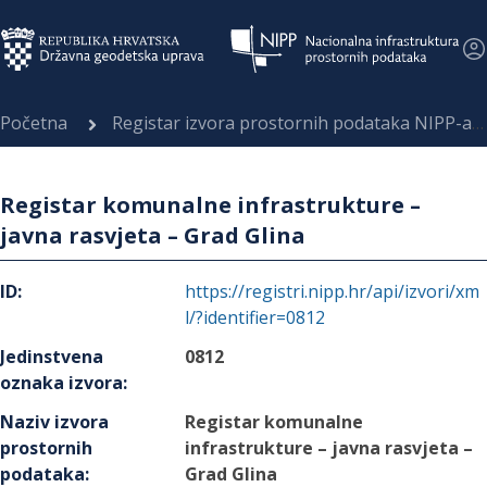
Početna
Registar izvora prostornih podataka NIPP-a
Registar komunalne infrastrukture –
javna rasvjeta – Grad Glina
ID
:
https://registri.nipp.hr/api/izvori/xm
l/?identifier=0812
Jedinstvena
0812
oznaka izvora
:
Naziv izvora
Registar komunalne
prostornih
infrastrukture – javna rasvjeta –
podataka
:
Grad Glina