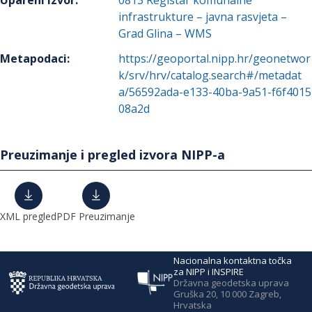
Upareni izvor
:
0813
Registar komunalne
infrastrukture – javna rasvjeta –
Grad Glina – WMS
Metapodaci
:
https://geoportal.nipp.hr/geonetwor
k/srv/hrv/catalog.search#/metadat
a/56592ada-e133-40ba-9a51-f6f4015
08a2d
Preuzimanje i pregled izvora NIPP-a
XML pregled
PDF Preuzimanje
Nacionalna kontaktna točka
za NIPP i INSPIRE
Državna geodetska uprava
Gruška 20, 10 000 Zagreb,
Hrvatska