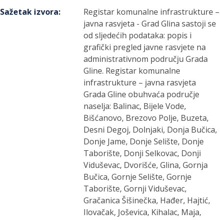
Sažetak izvora
:
Registar komunalne infrastrukture –
javna rasvjeta - Grad Glina sastoji se
od sljedećih podataka: popis i
grafički pregled javne rasvjete na
administrativnom području Grada
Gline. Registar komunalne
infrastrukture – javna rasvjeta
Grada Gline obuhvaća područje
naselja: Balinac, Bijele Vode,
Bišćanovo, Brezovo Polje, Buzeta,
Desni Degoj, Dolnjaki, Donja Bučica,
Donje Jame, Donje Selište, Donje
Taborište, Donji Selkovac, Donji
Viduševac, Dvorišće, Glina, Gornja
Bučica, Gornje Selište, Gornje
Taborište, Gornji Viduševac,
Gračanica Šišinečka, Hađer, Hajtić,
Ilovačak, Joševica, Kihalac, Maja,