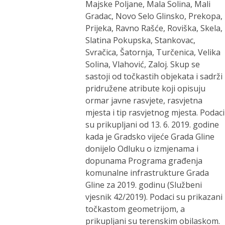
Majske Poljane, Mala Solina, Mali
Gradac, Novo Selo Glinsko, Prekopa,
Prijeka, Ravno Rašće, Roviška, Skela,
Slatina Pokupska, Stankovac,
Svračica, Šatornja, Turčenica, Velika
Solina, Vlahović, Zaloj. Skup se
sastoji od točkastih objekata i sadrži
pridružene atribute koji opisuju
ormar javne rasvjete, rasvjetna
mjesta i tip rasvjetnog mjesta. Podaci
su prikupljani od 13. 6. 2019. godine
kada je Gradsko vijeće Grada Gline
donijelo Odluku o izmjenama i
dopunama Programa građenja
komunalne infrastrukture Grada
Gline za 2019. godinu (Službeni
vjesnik 42/2019). Podaci su prikazani
točkastom geometrijom, a
prikupljani su terenskim obilaskom.