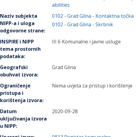
abilities
Naziv subjekta
0102
-
Grad Glina
- Kontaktna točka
NIPP-a i uloga
0102
-
Grad Glina
- Skrbnik
odgovorne strane
:
INSPIRE i NIPP
III 6 Komunalne i javne usluge
tema prostornih
podataka
:
Geografski
Grad Glina
obuhvat izvora
:
Ograničenje
Nema uvjeta za pristup i korištenje
pristupa i
korištenja izvora
:
Datum
2020-09-28
uključivanja izvora
u NIPP
: