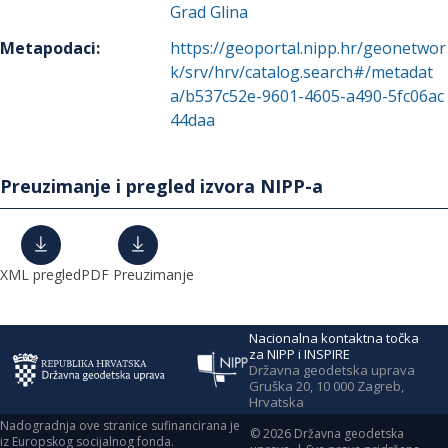
Grad Glina
Metapodaci
:
https://geoportal.nipp.hr/geonetwor
k/srv/hrv/catalog.search#/metadat
a/b537c52e-9601-4605-a490-5fc06ac
44daa
Preuzimanje i pregled izvora NIPP-a
XML pregled
PDF Preuzimanje
Nacionalna kontaktna točka
za NIPP i INSPIRE
Državna geodetska uprava
Gruška 20, 10 000 Zagreb,
Hrvatska
Nadogradnja ove stranice sufinancirana je
©
2026
Državna geodetska
iz Europskog socijalnog fonda.