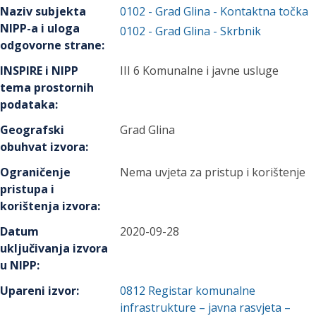
Naziv subjekta
0102
-
Grad Glina
- Kontaktna točka
NIPP-a i uloga
0102
-
Grad Glina
- Skrbnik
odgovorne strane
:
INSPIRE i NIPP
III 6 Komunalne i javne usluge
tema prostornih
podataka
:
Geografski
Grad Glina
obuhvat izvora
:
Ograničenje
Nema uvjeta za pristup i korištenje
pristupa i
korištenja izvora
:
Datum
2020-09-28
uključivanja izvora
u NIPP
:
Upareni izvor
:
0812
Registar komunalne
infrastrukture – javna rasvjeta –