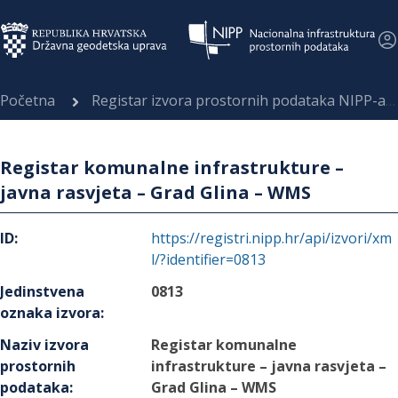
Početna
Registar izvora prostornih podataka NIPP-a
Registar komunalne infrastrukture –
javna rasvjeta – Grad Glina – WMS
ID
:
https://registri.nipp.hr/api/izvori/xm
l/?identifier=0813
Jedinstvena
0813
oznaka izvora
:
Naziv izvora
Registar komunalne
prostornih
infrastrukture – javna rasvjeta –
podataka
:
Grad Glina – WMS