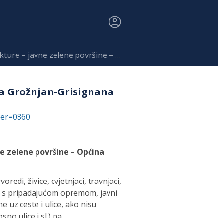
 zelene površine – Općina Grožnjan-Grisignana
na Grožnjan-Grisignana
fier=0860
e zelene površine – Općina
oredi, živice, cvjetnjaci, travnjaci,
šta s pripadajućom opremom, javni
ne uz ceste i ulice, ako nisu
no ulice i sl.) na