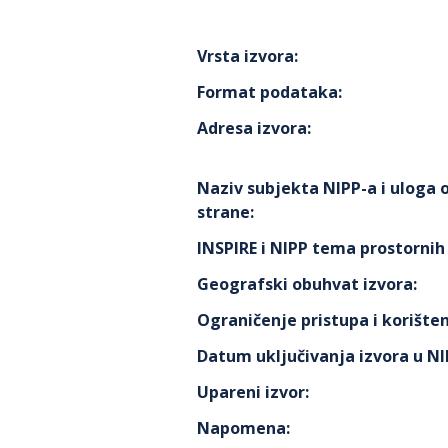
Vrsta izvora
:
Format podataka
:
Adresa izvora
:
Naziv subjekta NIPP-a i uloga
strane
:
INSPIRE i NIPP tema prostorni
Geografski obuhvat izvora
:
Ograničenje pristupa i korišten
Datum uključivanja izvora u N
Upareni izvor
:
Napomena
: