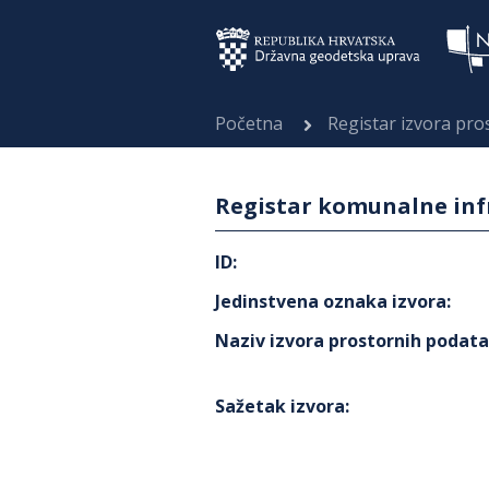
Početna
Registar izvora pr
Registar komunalne infr
ID
:
Jedinstvena oznaka izvora
:
Naziv izvora prostornih podat
Sažetak izvora
: