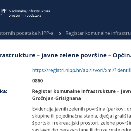
ostornih podataka NIPP-a
Registar komunalne infrastrukture – javne
astrukture – javne zelene površine – Opći
https://registri.nipp.hr/api/izvori/xml/?identi
0860
aka
:
Registar komunalne infrastrukture – javn
Grožnjan-Grisignana
Evidencija javnih zelenih površina (parkovi, drv
skupine ili pojedinačna stabla, dječja igrali
športski i rekreacijski prostori, zelene površi
sastavni dio nerazvrstane ili druge ceste odnos