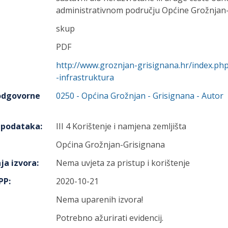
administrativnom području Općine Grožnjan-
skup
PDF
http://www.groznjan-grisignana.hr/index.p
-infrastruktura
 odgovorne
0250
-
Općina Grožnjan - Grisignana
- Autor
h podataka
:
III 4 Korištenje i namjena zemljišta
Općina Grožnjan-Grisignana
ja izvora
:
Nema uvjeta za pristup i korištenje
IPP
:
2020-10-21
Nema uparenih izvora!
Potrebno ažurirati evidencij.