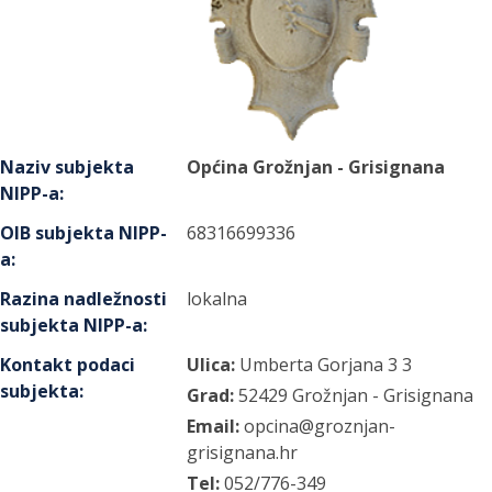
Naziv subjekta
Općina Grožnjan - Grisignana
NIPP-a
:
OIB subjekta NIPP-
68316699336
a
:
Razina nadležnosti
lokalna
subjekta NIPP-a
:
Kontakt podaci
Ulica:
Umberta Gorjana 3
3
subjekta
:
Grad:
52429
Grožnjan - Grisignana
Email:
opcina@groznjan-
grisignana.hr
Tel:
052/776-349