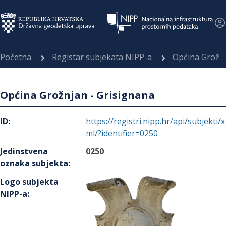
Početna
Registar subjekata NIPP-a
Općina Grožnjan - Grisignana
Općina Grožnjan - Grisignana
ID
:
https://registri.nipp.hr/api/subjekti/x
ml/?identifier=0250
Jedinstvena
0250
oznaka subjekta
:
Logo subjekta
NIPP-a
: