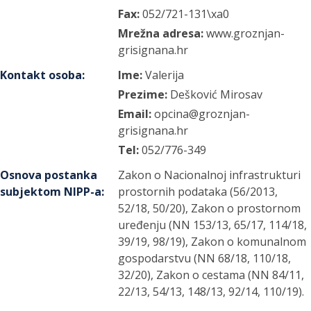
Fax:
052/721-131\xa0
Mrežna adresa:
www.groznjan-
grisignana.hr
Kontakt osoba
:
Ime:
Valerija
Prezime:
Dešković Mirosav
Email:
opcina@groznjan-
grisignana.hr
Tel:
052/776-349
Osnova postanka
Zakon o Nacionalnoj infrastrukturi
subjektom NIPP-a
:
prostornih podataka (56/2013,
52/18, 50/20), Zakon o prostornom
uređenju (NN 153/13, 65/17, 114/18,
39/19, 98/19), Zakon o komunalnom
gospodarstvu (NN 68/18, 110/18,
32/20), Zakon o cestama (NN 84/11,
22/13, 54/13, 148/13, 92/14, 110/19).