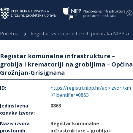
Početna
Registar izvora prostornih podataka NIPP-a
Registar komunalne infrastrukture –
groblja i krematoriji na grobljima – Općina
Grožnjan-Grisignana
ID
:
https://registri.nipp.hr/api/izvori/xm
l/?identifier=0863
Jedinstvena
0863
oznaka izvora
:
Naziv izvora
Registar komunalne
prostornih
infrastrukture – groblja i