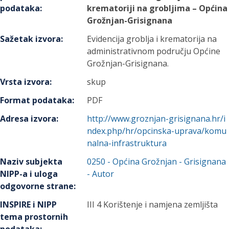
podataka
:
krematoriji na grobljima – Općina
Grožnjan-Grisignana
Sažetak izvora
:
Evidencija groblja i krematorija na
administrativnom području Općine
Grožnjan-Grisignana.
Vrsta izvora
:
skup
Format podataka
:
PDF
Adresa izvora
:
http://www.groznjan-grisignana.hr/i
ndex.php/hr/opcinska-uprava/komu
nalna-infrastruktura
Naziv subjekta
0250
-
Općina Grožnjan - Grisignana
NIPP-a i uloga
- Autor
odgovorne strane
:
INSPIRE i NIPP
III 4 Korištenje i namjena zemljišta
tema prostornih