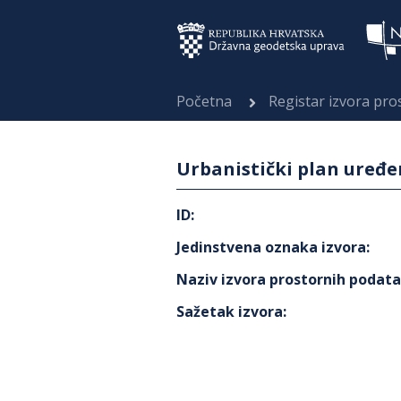
Početna
Registar izvora pr
Urbanistički plan uređ
ID
:
Jedinstvena oznaka izvora
:
Naziv izvora prostornih podat
Sažetak izvora
: