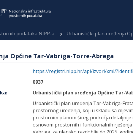
ostornih podataka NIPP-a
Urbanistički plan uređenja O
enja Općine Tar-Vabriga-Torre-Abrega
https://registri.nipp.hr/api/izvori/xml/?identi
0937
aka
:
Urbanistički plan uređenja Općine Tar-V
Urbanistički plan uređenja Tar-Vabriga-Fra
prostornog uređenja, koji u skladu sa ciljev
prostornim planom šireg područja detaljnije 
osnovom prostornih i funkcionalnih rješenja i
Vabriga, za plansko razdoblje do 2025. godin