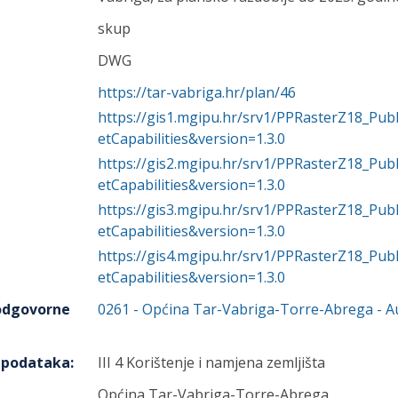
skup
DWG
https://tar-vabriga.hr/plan/46
https://gis1.mgipu.hr/srv1/PPRasterZ18_P
etCapabilities&version=1.3.0
https://gis2.mgipu.hr/srv1/PPRasterZ18_P
etCapabilities&version=1.3.0
https://gis3.mgipu.hr/srv1/PPRasterZ18_P
etCapabilities&version=1.3.0
https://gis4.mgipu.hr/srv1/PPRasterZ18_P
etCapabilities&version=1.3.0
 odgovorne
0261
-
Općina Tar-Vabriga-Torre-Abrega
- A
h podataka
:
III 4 Korištenje i namjena zemljišta
Općina Tar-Vabriga-Torre-Abrega