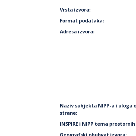
Vrsta izvora
:
Format podataka
:
Adresa izvora
:
Naziv subjekta NIPP-a i uloga
strane
:
INSPIRE i NIPP tema prostorni
Geografski obuhvat izvora
: