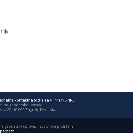
nija
ionalna kontaktna točka za NIPP i INSPIRE
avna geodetska uprava
ška 20, 10 000 Zagreb, Hrvatska
a geodetska uprava. | Sva prava pridržana.
upačnosti