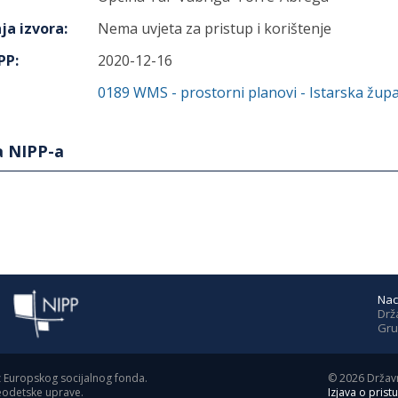
ja izvora
:
Nema uvjeta za pristup i korištenje
IPP
:
2020-12-16
0189
WMS - prostorni planovi - Istarska župa
a NIPP-a
Nac
Drž
Gru
z Europskog socijalnog fonda.
©
2026
Državn
geodetske uprave.
Izjava o prist