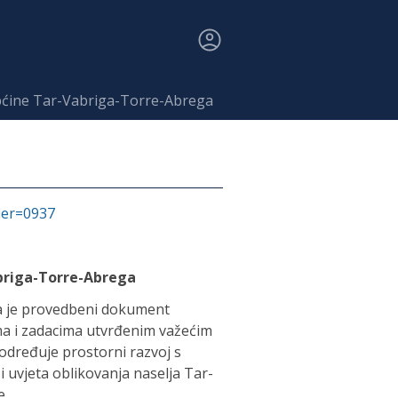
pćine Tar-Vabriga-Torre-Abrega
fier=0937
abriga-Torre-Abrega
ta je provedbeni dokument
ima i zadacima utvrđenim važećim
određuje prostorni razvoj s
 uvjeta oblikovanja naselja Tar-
e.