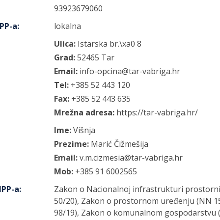
93923679060
IPP-a
:
lokalna
Ulica:
Istarska br.\xa0
8
Grad:
52465
Tar
Email:
info-opcina@tar-vabriga.hr
Tel:
+385 52 443 120
Fax:
+385 52 443 635
Mrežna adresa:
https://tar-vabriga.hr/
Ime:
Višnja
Prezime:
Marić Čižmešija
Email:
v.m.cizmesia@tar-vabriga.hr
Mob:
+385 91 6002565
IPP-a
:
Zakon o Nacionalnoj infrastrukturi prostorn
50/20), Zakon o prostornom uređenju (NN 153
98/19), Zakon o komunalnom gospodarstvu (