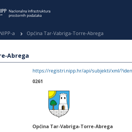
 NIPP-a
Općina Tar-Vabriga-Torre-Abrega
re-Abrega
https://registri.nipp.hr/api/subjekti/xml/?ide
0261
Općina Tar-Vabriga-Torre-Abrega