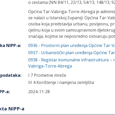
o cestama (NN 84/11, 22/13, 54/13, 148/13, 92
Općina Tar-Vabriga-Torre-Abrega je administr
se nalazi u Istarskoj županiji. Općina Tar-V
osoba koja predstavlja urbanu, povijesnu, p
cjelinu koja u svom samoupravnom djelokrug
značaja, kojima se neposredno ostvaruju po
aka NIPP-a
:
0936
-
Prostorni plan uređenja Općine Tar-
0937
-
Urbanistički plan uređenja Općine Ta
0938
-
Registar komunalne infrastrukture – 
Vabriga-Torre-Abrega
h podataka
:
I 7 Prometne mreže
III 4 Korištenje i namjena zemljišta
PP-a
:
2024-11-28
ekta NIPP-a