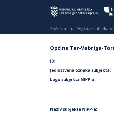
Početna
Registar subjekata
Općina Tar-Vabriga-Tor
ID
:
Jedinstvena oznaka subjekta
:
Logo subjekta NIPP-a
:
Naziv subjekta NIPP-a
: