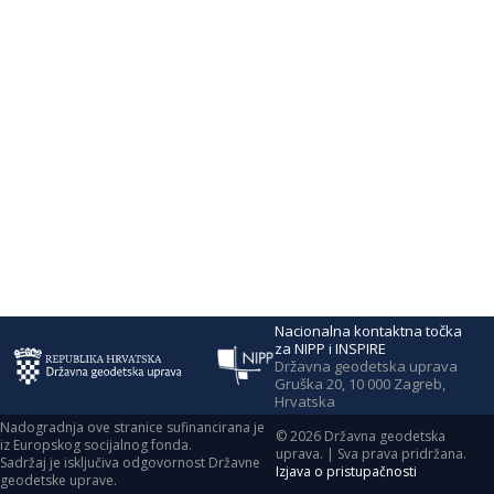
Nacionalna kontaktna točka
za NIPP i INSPIRE
Državna geodetska uprava
Gruška 20, 10 000 Zagreb,
Hrvatska
Nadogradnja ove stranice sufinancirana je
©
2026
Državna geodetska
iz Europskog socijalnog fonda.
uprava. | Sva prava pridržana.
Sadržaj je isključiva odgovornost Državne
Izjava o pristupačnosti
geodetske uprave.