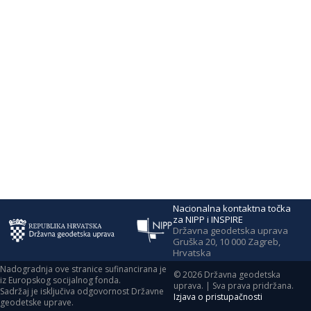
Nacionalna kontaktna točka
za NIPP i INSPIRE
Državna geodetska uprava
Gruška 20, 10 000 Zagreb,
Hrvatska
Nadogradnja ove stranice sufinancirana je
©
2026
Državna geodetska
iz Europskog socijalnog fonda.
uprava. | Sva prava pridržana.
Sadržaj je isključiva odgovornost Državne
Izjava o pristupačnosti
geodetske uprave.