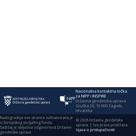
Nacionalna kontaktna točka
za NIPP i INSPIRE
Državna geodetska uprava
Gruška 20, 10 000 Zagreb,
Hrvatska
Nadogradnja ove stranice sufinancirana je
©
2026
Državna geodetska
iz Europskog socijalnog fonda.
uprava. | Sva prava pridržana.
Sadržaj je isključiva odgovornost Državne
Izjava o pristupačnosti
geodetske uprave.