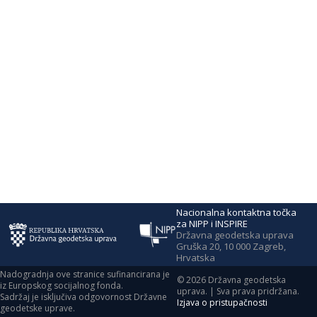
Nacionalna kontaktna točka
za NIPP i INSPIRE
Državna geodetska uprava
Gruška 20, 10 000 Zagreb,
Hrvatska
Nadogradnja ove stranice sufinancirana je
©
2026
Državna geodetska
iz Europskog socijalnog fonda.
uprava. | Sva prava pridržana.
Sadržaj je isključiva odgovornost Državne
Izjava o pristupačnosti
geodetske uprave.