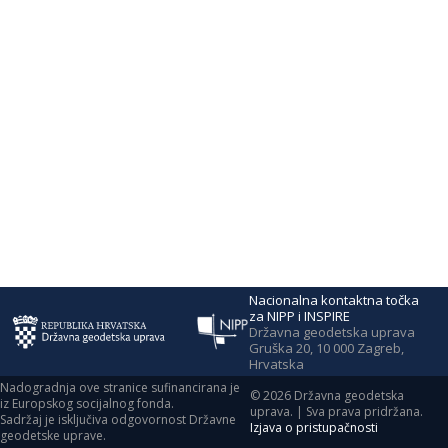
Nacionalna kontaktna točka
za NIPP i INSPIRE
Državna geodetska uprava
Gruška 20, 10 000 Zagreb,
Hrvatska
Nadogradnja ove stranice sufinancirana je
©
2026
Državna geodetska
iz Europskog socijalnog fonda.
uprava. | Sva prava pridržana.
Sadržaj je isključiva odgovornost Državne
Izjava o pristupačnosti
geodetske uprave.