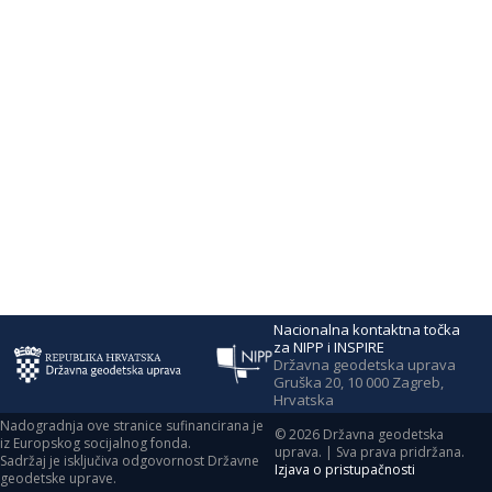
Nacionalna kontaktna točka
za NIPP i INSPIRE
Državna geodetska uprava
Gruška 20, 10 000 Zagreb,
Hrvatska
Nadogradnja ove stranice sufinancirana je
©
2026
Državna geodetska
iz Europskog socijalnog fonda.
uprava. | Sva prava pridržana.
Sadržaj je isključiva odgovornost Državne
Izjava o pristupačnosti
geodetske uprave.