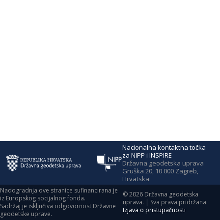
Nacionalna kontaktna točka
za NIPP i INSPIRE
Državna geodetska uprava
Gruška 20, 10 000 Zagreb,
Hrvatska
Nadogradnja ove stranice sufinancirana je
©
2026
Državna geodetska
iz Europskog socijalnog fonda.
uprava. | Sva prava pridržana.
Sadržaj je isključiva odgovornost Državne
Izjava o pristupačnosti
geodetske uprave.