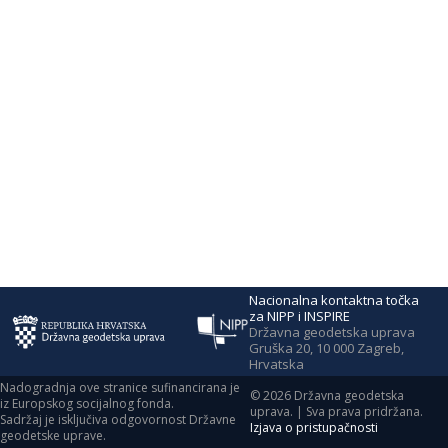
Nacionalna kontaktna točka
za NIPP i INSPIRE
Državna geodetska uprava
Gruška 20, 10 000 Zagreb,
Hrvatska
Nadogradnja ove stranice sufinancirana je
©
2026
Državna geodetska
iz Europskog socijalnog fonda.
uprava. | Sva prava pridržana.
Sadržaj je isključiva odgovornost Državne
Izjava o pristupačnosti
geodetske uprave.