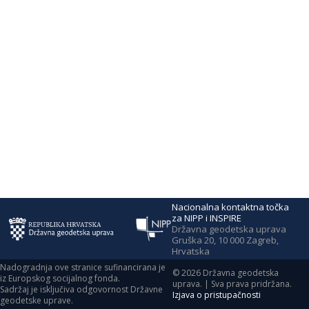
Nacionalna kontaktna točka
za NIPP i INSPIRE
Državna geodetska uprava
Gruška 20, 10 000 Zagreb,
Hrvatska
Nadogradnja ove stranice sufinancirana je
©
2026
Državna geodetska
iz Europskog socijalnog fonda.
uprava. | Sva prava pridržana.
Sadržaj je isključiva odgovornost Državne
Izjava o pristupačnosti
geodetske uprave.