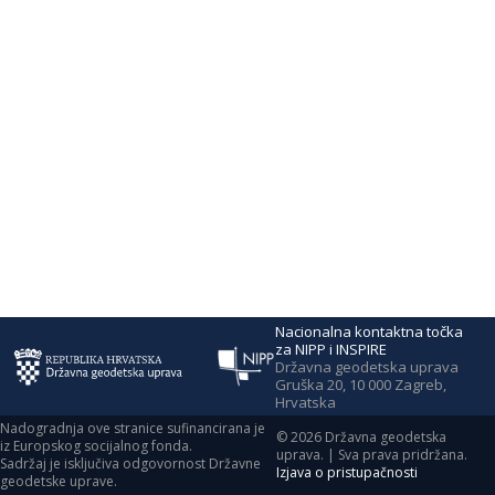
Nacionalna kontaktna točka
za NIPP i INSPIRE
Državna geodetska uprava
Gruška 20, 10 000 Zagreb,
Hrvatska
Nadogradnja ove stranice sufinancirana je
©
2026
Državna geodetska
iz Europskog socijalnog fonda.
uprava. | Sva prava pridržana.
Sadržaj je isključiva odgovornost Državne
Izjava o pristupačnosti
geodetske uprave.