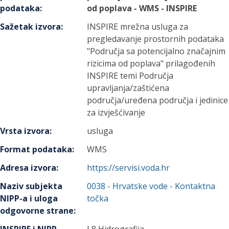
podataka
:
od poplava - WMS - INSPIRE
Sažetak izvora
:
INSPIRE mrežna usluga za
pregledavanje prostornih podataka
"Područja sa potencijalno značajnim
rizicima od poplava" prilagođenih
INSPIRE temi Područja
upravljanja/zaštićena
područja/uređena područja i jedinice
za izvješćivanje
Vrsta izvora
:
usluga
Format podataka
:
WMS
Adresa izvora
:
https://servisi.voda.hr
Naziv subjekta
0038
-
Hrvatske vode
- Kontaktna
NIPP-a i uloga
točka
odgovorne strane
: