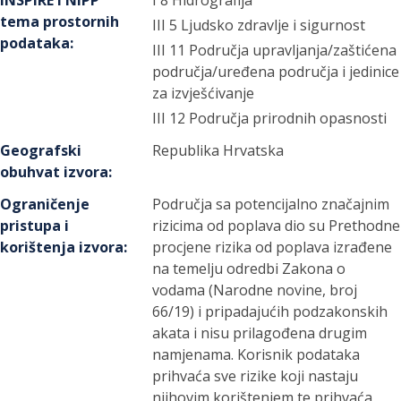
INSPIRE i NIPP
I 8 Hidrografija
tema prostornih
III 5 Ljudsko zdravlje i sigurnost
podataka
:
III 11 Područja upravljanja/zaštićena
područja/uređena područja i jedinice
za izvješćivanje
III 12 Područja prirodnih opasnosti
Geografski
Republika Hrvatska
obuhvat izvora
:
Ograničenje
Područja sa potencijalno značajnim
pristupa i
rizicima od poplava dio su Prethodne
korištenja izvora
:
procjene rizika od poplava izrađene
na temelju odredbi Zakona o
vodama (Narodne novine, broj
66/19) i pripadajućih podzakonskih
akata i nisu prilagođena drugim
namjenama. Korisnik podataka
prihvaća sve rizike koji nastaju
njihovim korištenjem te prihvaća