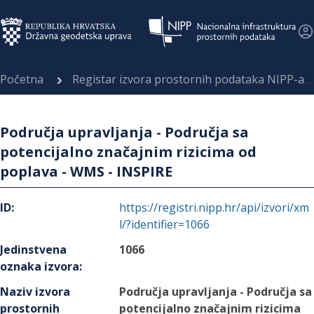
Početna
Registar izvora prostornih podataka NIPP-a
Područja upravljanja - Područja sa
potencijalno značajnim rizicima od
poplava - WMS - INSPIRE
ID
:
https://registri.nipp.hr/api/izvori/xm
l/?identifier=1066
Jedinstvena
1066
oznaka izvora
:
Naziv izvora
Područja upravljanja - Područja sa
prostornih
potencijalno značajnim rizicima