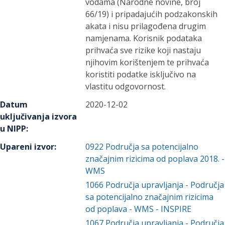
vodama (Narodne novine, broj
66/19) i pripadajućih podzakonskih
akata i nisu prilagođena drugim
namjenama. Korisnik podataka
prihvaća sve rizike koji nastaju
njihovim korištenjem te prihvaća
koristiti podatke isključivo na
vlastitu odgovornost.
Datum
2020-12-02
uključivanja izvora
u NIPP
:
Upareni izvor
:
0922
Područja sa potencijalno
značajnim rizicima od poplava 2018. -
WMS
1066
Područja upravljanja - Područja
sa potencijalno značajnim rizicima
od poplava - WMS - INSPIRE
1067
Područja upravljanja - Područja