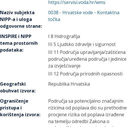
https://servisi.voda.hr/wms
Naziv subjekta
0038
-
Hrvatske vode
- Kontaktna
NIPP-a i uloga
točka
odgovorne strane
:
INSPIRE i NIPP
I 8 Hidrografija
tema prostornih
III 5 Ljudsko zdravlje i sigurnost
podataka
:
III 11 Područja upravljanja/zaštićena
područja/uređena područja i jedinice
za izvješćivanje
III 12 Područja prirodnih opasnosti
Geografski
Republika Hrvatska
obuhvat izvora
:
Ograničenje
Područja sa potencijalno značajnim
pristupa i
rizicima od poplava dio su prethodne
korištenja izvora
:
procjene rizika od poplava izrađene
na temelju odredbi Zakona o