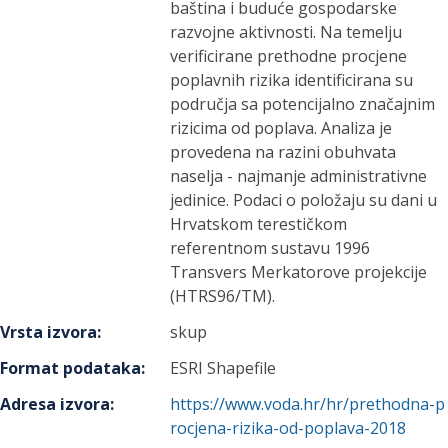
baština i buduće gospodarske
razvojne aktivnosti. Na temelju
verificirane prethodne procjene
poplavnih rizika identificirana su
područja sa potencijalno značajnim
rizicima od poplava. Analiza je
provedena na razini obuhvata
naselja - najmanje administrativne
jedinice. Podaci o položaju su dani u
Hrvatskom terestičkom
referentnom sustavu 1996
Transvers Merkatorove projekcije
(HTRS96/TM).
Vrsta izvora
:
skup
Format podataka
:
ESRI Shapefile
Adresa izvora
:
https://www.voda.hr/hr/prethodna-p
rocjena-rizika-od-poplava-2018