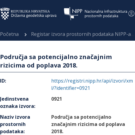
Početna
Registar izvora prostornih podataka NIPP-a
Područja sa potencijalno značajnim
rizicima od poplava 2018.
ID
:
https://registri.nipp.hr/api/izvori/xm
l/?identifier=0921
Jedinstvena
0921
oznaka izvora
:
Naziv izvora
Područja sa potencijalno
prostornih
značajnim rizicima od poplava
podataka
:
2018.