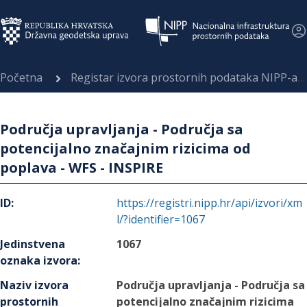
Početna
Registar izvora prostornih podataka NIPP-a
Područja upravljanja - Područja sa
potencijalno značajnim rizicima od
poplava - WFS - INSPIRE
ID
:
https://registri.nipp.hr/api/izvori/xm
l/?identifier=1067
Jedinstvena
1067
oznaka izvora
:
Naziv izvora
Područja upravljanja - Područja sa
prostornih
potencijalno značajnim rizicima