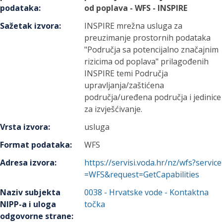
podataka
:
od poplava - WFS - INSPIRE
Sažetak izvora
:
INSPIRE mrežna usluga za
preuzimanje prostornih podataka
"Područja sa potencijalno značajnim
rizicima od poplava" prilagođenih
INSPIRE temi Područja
upravljanja/zaštićena
područja/uređena područja i jedinice
za izvješćivanje.
Vrsta izvora
:
usluga
Format podataka
:
WFS
Adresa izvora
:
https://servisi.voda.hr/nz/wfs?service
=WFS&request=GetCapabilities
Naziv subjekta
0038
-
Hrvatske vode
- Kontaktna
NIPP-a i uloga
točka
odgovorne strane
: