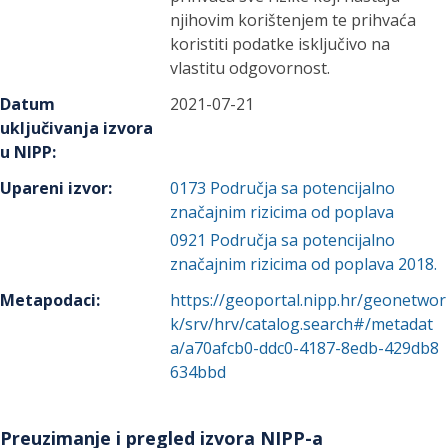
njihovim korištenjem te prihvaća
koristiti podatke isključivo na
vlastitu odgovornost.
Datum
2021-07-21
uključivanja izvora
u NIPP
:
Upareni izvor
:
0173
Područja sa potencijalno
značajnim rizicima od poplava
0921
Područja sa potencijalno
značajnim rizicima od poplava 2018.
Metapodaci
:
https://geoportal.nipp.hr/geonetwor
k/srv/hrv/catalog.search#/metadat
a/a70afcb0-ddc0-4187-8edb-429db8
634bbd
Preuzimanje i pregled izvora NIPP-a