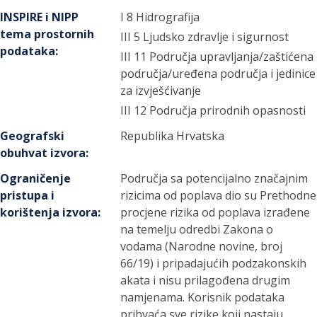
INSPIRE i NIPP
I 8 Hidrografija
tema prostornih
III 5 Ljudsko zdravlje i sigurnost
podataka
:
III 11 Područja upravljanja/zaštićena
područja/uređena područja i jedinice
za izvješćivanje
III 12 Područja prirodnih opasnosti
Geografski
Republika Hrvatska
obuhvat izvora
:
Ograničenje
Područja sa potencijalno značajnim
pristupa i
rizicima od poplava dio su Prethodne
korištenja izvora
:
procjene rizika od poplava izrađene
na temelju odredbi Zakona o
vodama (Narodne novine, broj
66/19) i pripadajućih podzakonskih
akata i nisu prilagođena drugim
namjenama. Korisnik podataka
prihvaća sve rizike koji nastaju