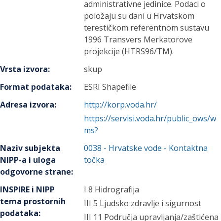
administrativne jedinice. Podaci o
položaju su dani u Hrvatskom
terestičkom referentnom sustavu
1996 Transvers Merkatorove
projekcije (HTRS96/TM).
Vrsta izvora
:
skup
Format podataka
:
ESRI Shapefile
Adresa izvora
:
http://korp.voda.hr/
https://servisi.voda.hr/public_ows/w
ms?
Naziv subjekta
0038
-
Hrvatske vode
- Kontaktna
NIPP-a i uloga
točka
odgovorne strane
:
INSPIRE i NIPP
I 8 Hidrografija
tema prostornih
III 5 Ljudsko zdravlje i sigurnost
podataka
:
III 11 Područja upravljanja/zaštićena