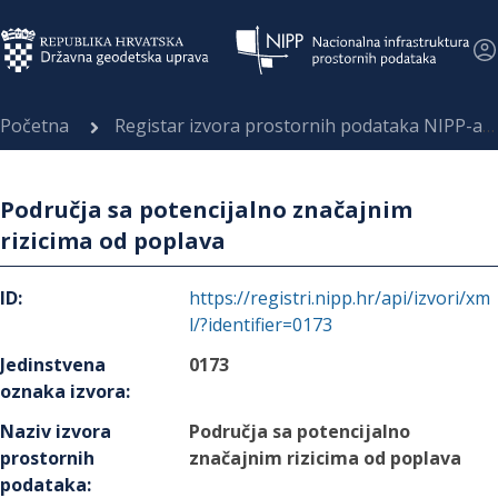
Početna
Registar izvora prostornih podataka NIPP-a
Područja sa potencijalno značajnim
rizicima od poplava
ID
:
https://registri.nipp.hr/api/izvori/xm
l/?identifier=0173
Jedinstvena
0173
oznaka izvora
:
Naziv izvora
Područja sa potencijalno
prostornih
značajnim rizicima od poplava
podataka
: