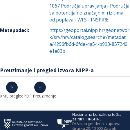
1067
Područja upravljanja - Područja
sa potencijalno značajnim rizicima
od poplava - WFS - INSPIRE
Metapodaci
:
https://geoportal.nipp.hr/geonetwor
k/srv/hrv/catalog.search#/metadat
a/4296fb6d-6fde-4a54-b993-857240
e1e83b
Preuzimanje i pregled izvora NIPP-a
XML pregled
PDF Preuzimanje
Nacionalna kontaktna točka
za NIPP i INSPIRE
Državna geodetska uprava
Gruška 20, 10 000 Zagreb,