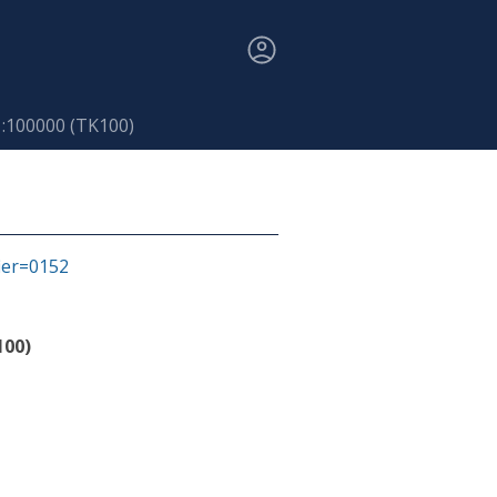
1:100000 (TK100)
fier=0152
100)