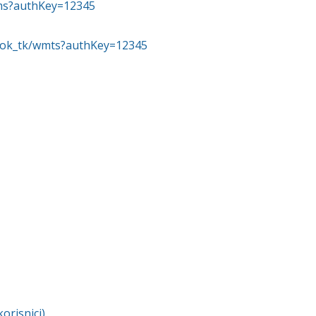
wms?authKey=12345
_hok_tk/wmts?authKey=12345
orisnici)