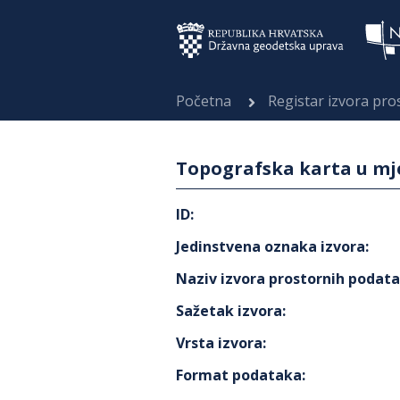
Početna
Registar izvora pr
Topografska karta u mje
ID
:
Jedinstvena oznaka izvora
:
Naziv izvora prostornih podat
Sažetak izvora
:
Vrsta izvora
:
Format podataka
: