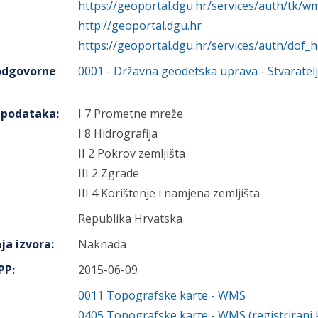
https://geoportal.dgu.hr/services/auth/tk/
http://geoportal.dgu.hr
https://geoportal.dgu.hr/services/auth/dof
 odgovorne
0001
-
Državna geodetska uprava
- Stvaratelj
h podataka
:
I 7 Prometne mreže
I 8 Hidrografija
II 2 Pokrov zemljišta
III 2 Zgrade
III 4 Korištenje i namjena zemljišta
Republika Hrvatska
ja izvora
:
Naknada
IPP
:
2015-06-09
0011
Topografske karte - WMS
0405
Topografske karte - WMS (registrirani k