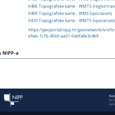
0406
Topografske karte - WMTS (registrirani 
0409
Topografske karte - WMS (sporazum)
0410
Topografske karte - WMTS (sporazum)
https://geoportal.nipp.hr/geonetwork/srv/h
e9ab-1c7b-45b9-aa31-0abfa8e3c4b9
a NIPP-a
Nac
Drž
Gru