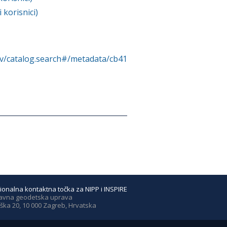
korisnici)
rv/catalog.search#/metadata/cb41
ionalna kontaktna točka za NIPP i INSPIRE
avna geodetska uprava
ška 20, 10 000 Zagreb, Hrvatska