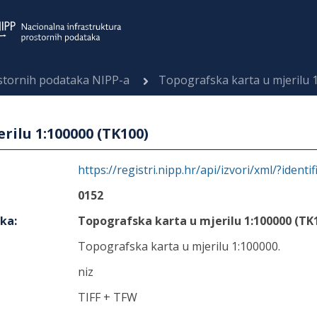
ostornih podataka NIPP-a
Topografska karta u mjerilu 
rilu 1:100000 (TK100)
https://registri.nipp.hr/api/izvori/xml/?identi
0152
aka
:
Topografska karta u mjerilu 1:100000 (TK
Topografska karta u mjerilu 1:100000.
niz
TIFF + TFW